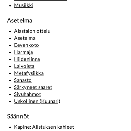
Musiikki
Asetelma
Alastalon ottelu
Asetelma
Eevenkoto
Harmaja
Hiidenlinna
Laivoista
Metafysiikka
Sanasto
Särkyneet saaret
Sivuhahmot
Uskollinen (Kuunari)
Säännöt
Kapine: Alistuksen kahleet