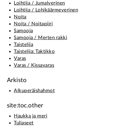
Loihtija / Jumalverinen
Loihtija / Lohikäärmeverinen
Noita
Noita / Noitapiiri
Samooja
Samooja / Merten rakki
Taistelija
Taistelija: Taktikko
Varas
Varas / Kissavaras
Arkisto
Alkuperäishahmot
site:toc.other
Haukka ja meri
Tuliaseet