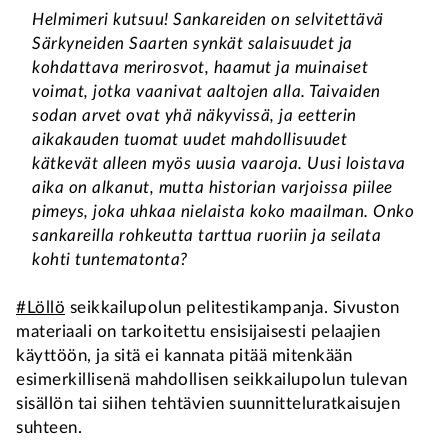
Helmimeri kutsuu! Sankareiden on selvitettävä
Särkyneiden Saarten synkät salaisuudet ja
kohdattava merirosvot, haamut ja muinaiset
voimat, jotka vaanivat aaltojen alla. Taivaiden
sodan arvet ovat yhä näkyvissä, ja eetterin
aikakauden tuomat uudet mahdollisuudet
kätkevät alleen myös uusia vaaroja. Uusi loistava
aika on alkanut, mutta historian varjoissa piilee
pimeys, joka uhkaa nielaista koko maailman. Onko
sankareilla rohkeutta tarttua ruoriin ja seilata
kohti tuntematonta?
#Löllö
seikkailupolun pelitestikampanja. Sivuston
materiaali on tarkoitettu ensisijaisesti pelaajien
käyttöön, ja sitä ei kannata pitää mitenkään
esimerkillisenä mahdollisen seikkailupolun tulevan
sisällön tai siihen tehtävien suunnitteluratkaisujen
suhteen.