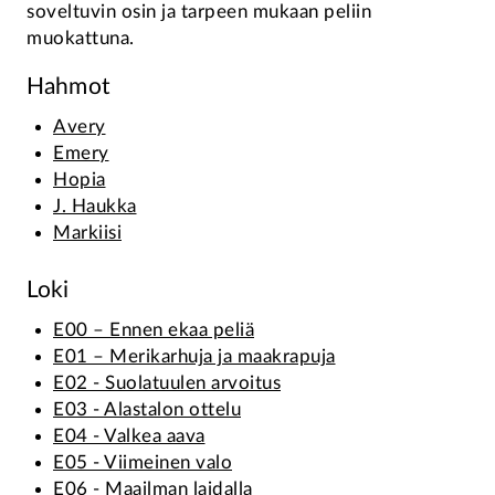
soveltuvin osin ja tarpeen mukaan peliin
muokattuna.
Hahmot
Avery
Emery
Hopia
J. Haukka
Markiisi
Loki
E00 – Ennen ekaa peliä
E01 – Merikarhuja ja maakrapuja
E02 - Suolatuulen arvoitus
E03 - Alastalon ottelu
E04 - Valkea aava
E05 - Viimeinen valo
E06 - Maailman laidalla