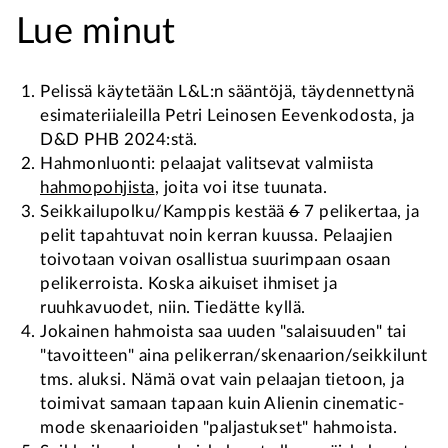
Lue minut
Pelissä käytetään L&L:n sääntöjä, täydennettynä
esimateriialeilla Petri Leinosen Eevenkodosta, ja
D&D PHB 2024:stä.
Hahmonluonti: pelaajat valitsevat valmiista
hahmopohjista
, joita voi itse tuunata.
Seikkailupolku/Kamppis kestää
6
7 pelikertaa, ja
pelit tapahtuvat noin kerran kuussa. Pelaajien
toivotaan voivan osallistua suurimpaan osaan
pelikerroista. Koska aikuiset ihmiset ja
ruuhkavuodet, niin. Tiedätte kyllä.
Jokainen hahmoista saa uuden "salaisuuden" tai
"tavoitteen" aina pelikerran/skenaarion/seikkilunt
tms. aluksi. Nämä ovat vain pelaajan tietoon, ja
toimivat samaan tapaan kuin Alienin cinematic-
mode skenaarioiden "paljastukset" hahmoista.