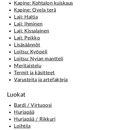
Kapine: Kohtalon kuiskaus
Kapine: Ovela terä
Laji: Haltia
Laji: Ihminen
Laji: Kissalainen
Laji: Peikko
Lisäsäännöt
Loitsu: Kyöpeli
Loitsu: Nyian mantteli
Meritaistelu
Termit ja käsitteet
Varusteita ja artefakteja
Luokat
Bardi / Virtuoosi
Hurjapää
Hurjapää / Rikkuri
Loihtija