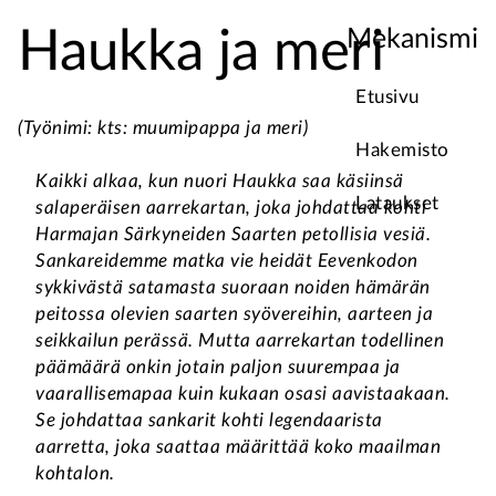
Haukka ja meri
Mekanismi
Etusivu
(Työnimi: kts: muumipappa ja meri)
Hakemisto
Kaikki alkaa, kun nuori Haukka saa käsiinsä
Lataukset
salaperäisen aarrekartan, joka johdattaa kohti
Harmajan Särkyneiden Saarten petollisia vesiä.
Sankareidemme matka vie heidät Eevenkodon
sykkivästä satamasta suoraan noiden hämärän
peitossa olevien saarten syövereihin, aarteen ja
seikkailun perässä. Mutta aarrekartan todellinen
päämäärä onkin jotain paljon suurempaa ja
vaarallisemapaa kuin kukaan osasi aavistaakaan.
Se johdattaa sankarit kohti legendaarista
aarretta, joka saattaa määrittää koko maailman
kohtalon.