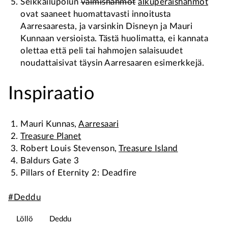
Seikkailupolun
valmishahmot
alkuperäishahmot
ovat saaneet huomattavasti innoitusta
Aarresaaresta, ja varsinkin Disneyn ja Mauri
Kunnaan versioista. Tästä huolimatta, ei kannata
olettaa että peli tai hahmojen salaisuudet
noudattaisivat täysin Aarresaaren esimerkkejä.
Inspiraatio
Mauri Kunnas,
Aarresaari
Treasure Planet
Robert Louis Stevenson,
Treasure Island
Baldurs Gate 3
Pillars of Eternity 2: Deadfire
#Deddu
Löllö
Deddu