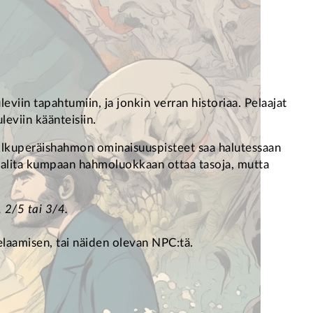
viin tapahtumiin, ja jonkin verran historiaa. Pelaajat
eviin käänteisiin.
 Alkuperäishahmon ominaisuuspisteet saa halutessaan
 valita kumpaan hahmoluokkaan ottaa tasoja, mutta
 2/5 tai 3/4.
pelaamisen, tai näiden olevan NPC:tä.