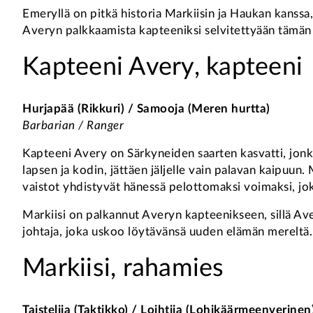
Emeryllä on pitkä historia Markiisin ja Haukan kanss
Averyn palkkaamista kapteeniksi selvitettyään tämän 
Kapteeni Avery, kapteeni
Hurjapää (Rikkuri) / Samooja (Meren hurtta)
Barbarian / Ranger
Kapteeni Avery on Särkyneiden saarten kasvatti, jonk
lapsen ja kodin, jättäen jäljelle vain palavan kaipuu
vaistot yhdistyvät hänessä pelottomaksi voimaksi, jo
Markiisi on palkannut Averyn kapteenikseen, sillä Av
johtaja, joka uskoo löytävänsä uuden elämän mereltä.
Markiisi, rahamies
Taistelija (Taktikko) / Loihtija (Lohikäärmeenverinen