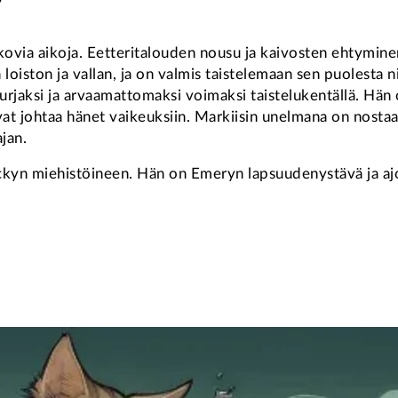
ovia aikoja. Eetteritalouden nousu ja kaivosten ehtyminen
loiston ja vallan, ja on valmis taistelemaan sen puolesta n
rjaksi ja arvaamattomaksi voimaksi taistelukentällä. Hän o
vat johtaa hänet vaikeuksiin. Markiisin unelmana on nost
jan.
uckyn miehistöineen. Hän on Emeryn lapsuudenystävä ja ajo