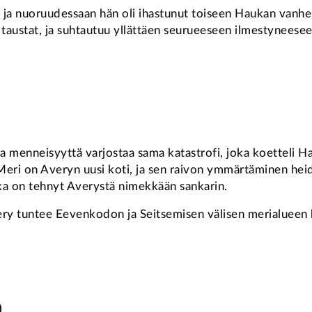
a, ja nuoruudessaan hän oli ihastunut toiseen Haukan vanh
taustat, ja suhtautuu yllättäen seurueeseen ilmestyneesee
a menneisyyttä varjostaa sama katastrofi, joka koetteli H
n. Meri on Averyn uusi koti, ja sen raivon ymmärtäminen h
ka on tehnyt Averystä nimekkään sankarin.
ery tuntee Eevenkodon ja Seitsemisen välisen merialueen 
)