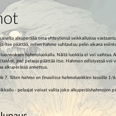
mot
isella alkuperällä oma yhteytensä seikkailuissa vastaantule
a itse päättää, miten hahmo suhtautuu pelin aikana esiintul
-luonnoksen hahmoluokalla. Näitä luokkia ei voi vaihtaa.
(taidot, jne) pelaaja päättää itse. Hahmon edistyessä voi
aa alkuperässä annettua.
 7. Täten hahmo on finaalissa hahmoluokkien tasoilla 1/6,
seikkailu - pelaajat voivat valita joko alkuperäishahmojen 