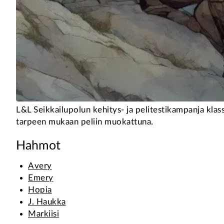
L&L Seikkailupolun kehitys- ja pelitestikampanja kla
tarpeen mukaan peliin muokattuna.
Hahmot
Avery
Emery
Hopia
J. Haukka
Markiisi