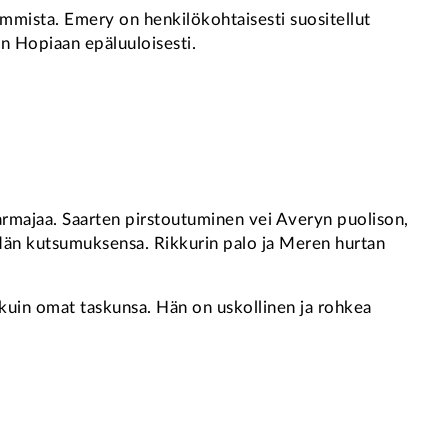
emmista. Emery on henkilökohtaisesti suositellut
n Hopiaan epäluuloisesti.
armajaa. Saarten pirstoutuminen vei Averyn puolison,
eidän kutsumuksensa. Rikkurin palo ja Meren hurtan
kuin omat taskunsa. Hän on uskollinen ja rohkea