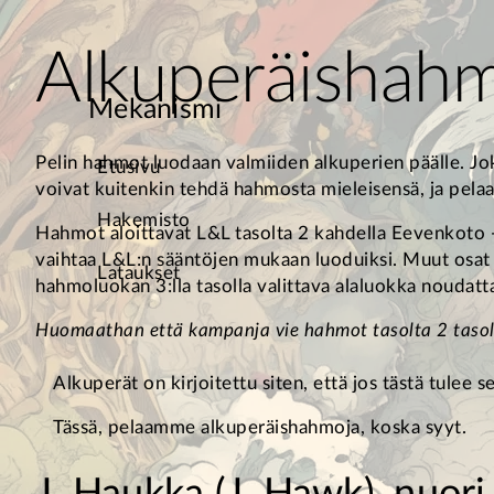
Alkuperäishah
Mekanismi
Pelin hahmot luodaan valmiiden alkuperien päälle. Joka
Etusivu
voivat kuitenkin tehdä hahmosta mieleisensä, ja pelaaj
Hakemisto
Hahmot aloittavat L&L tasolta 2 kahdella Eevenkoto 
vaihtaa L&L:n sääntöjen mukaan luoduiksi. Muut osat 
Lataukset
hahmoluokan 3:lla tasolla valittava alaluokka noudatt
Huomaathan että kampanja vie hahmot tasolta 2 tasolle
Alkuperät on kirjoitettu siten, että jos tästä tulee 
Tässä, pelaamme alkuperäishahmoja, koska syyt.