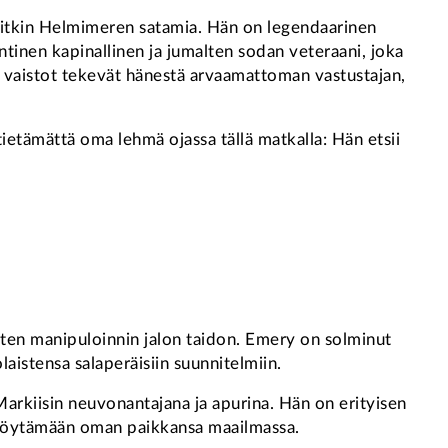
t pitkin Helmimeren satamia. Hän on legendaarinen
ntinen kapinallinen ja jumalten sodan veteraani, joka
 vaistot tekevät hänestä arvaamattoman vastustajan,
ietämättä oma lehmä ojassa tällä matkalla: Hän etsii
isten manipuloinnin jalon taidon. Emery on solminut
laistensa salaperäisiin suunnitelmiin.
 Markiisin neuvonantajana ja apurina. Hän on erityisen
a löytämään oman paikkansa maailmassa.