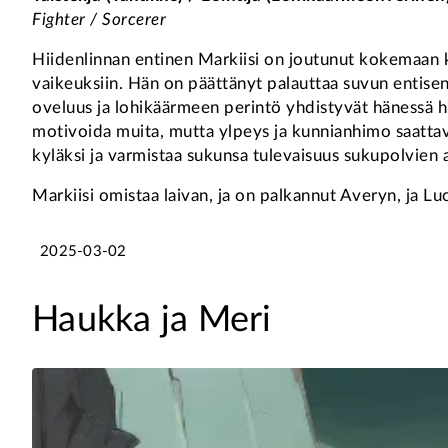
Fighter / Sorcerer
Hiidenlinnan entinen Markiisi on joutunut kokemaan k
vaikeuksiin. Hän on päättänyt palauttaa suvun entisen 
oveluus ja lohikäärmeen perintö yhdistyvät hänessä hu
motivoida muita, mutta ylpeys ja kunnianhimo saatta
kyläksi ja varmistaa sukunsa tulevaisuus sukupolvien a
Markiisi omistaa laivan, ja on palkannut Averyn, ja L
2025-03-02
Haukka ja Meri