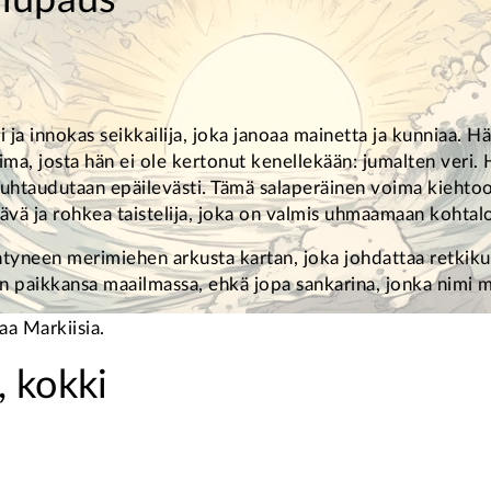
 lupaus
 ja innokas seikkailija, joka janoaa mainetta ja kunniaa. 
ma, josta hän ei ole kertonut kenellekään: jumalten veri. 
 suhtaudutaan epäilevästi. Tämä salaperäinen voima kiehtoo
vä ja rohkea taistelija, joka on valmis uhmaamaan kohtal
htyneen merimiehen arkusta kartan, joka johdattaa retkiku
n paikkansa maailmassa, ehkä jopa sankarina, jonka nimi m
aa Markiisia.
, kokki