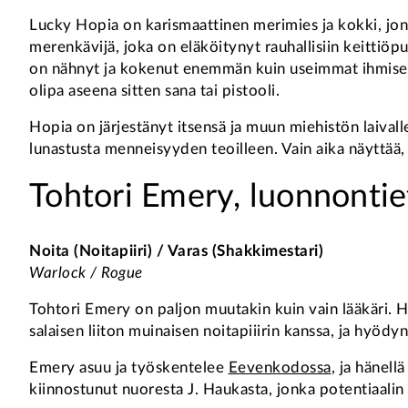
Lucky Hopia on karismaattinen merimies ja kokki, jonk
merenkävijä, joka on eläköitynyt rauhallisiin keittiöp
on nähnyt ja kokenut enemmän kuin useimmat ihmiset o
olipa aseena sitten sana tai pistooli.
Hopia on järjestänyt itsensä ja muun miehistön laival
lunastusta menneisyyden teoilleen. Vain aika näyttää, 
Tohtori Emery, luonnontiet
Noita (Noitapiiri) / Varas (Shakkimestari)
Warlock / Rogue
Tohtori Emery on paljon muutakin kuin vain lääkäri. Hä
salaisen liiton muinaisen noitapiiirin kanssa, ja hyödy
Emery asuu ja työskentelee
Eevenkodossa
, ja hänell
kiinnostunut nuoresta J. Haukasta, jonka potentiaal