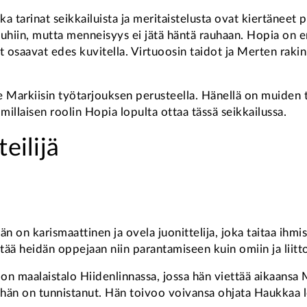
a tarinat seikkailuista ja meritaistelusta ovat kiertänee
uuhiin, mutta menneisyys ei jätä häntä rauhaan. Hopia on e
saavat edes kuvitella. Virtuoosin taidot ja Merten rakin
le Markiisin työtarjouksen perusteella. Hänellä on muiden t
millaisen roolin Hopia lopulta ottaa tässä seikkailussa.
eilijä
n on karismaattinen ja ovela juonittelija, joka taitaa ihm
ntää heidän oppejaan niin parantamiseen kuin omiin ja liitto
ä on maalaistalo Hiidenlinnassa, jossa hän viettää aikaansa
in hän on tunnistanut. Hän toivoo voivansa ohjata Haukka