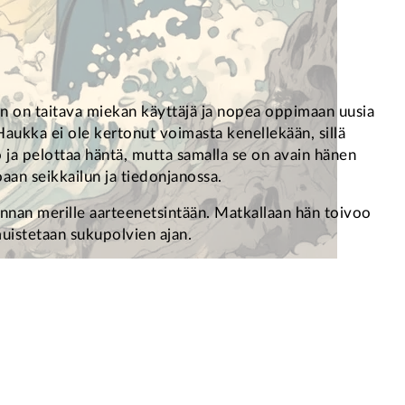
Hän on taitava miekan käyttäjä ja nopea oppimaan uusia
Haukka ei ole kertonut voimasta kenellekään, sillä
 ja pelottaa häntä, mutta samalla se on avain hänen
oaan seikkailun ja tiedonjanossa.
nnan merille aarteenetsintään. Matkallaan hän toivoo
uistetaan sukupolvien ajan.