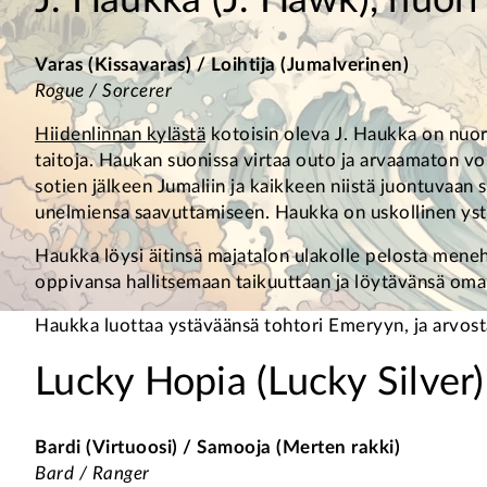
J. Haukka (J. Hawk), nuori
Varas (Kissavaras) / Loihtija (Jumalverinen)
Rogue / Sorcerer
Hiidenlinnan kylästä
kotoisin oleva J. Haukka on nuori
taitoja. Haukan suonissa virtaa outo ja arvaamaton voi
sotien jälkeen Jumaliin ja kaikkeen niistä juontuvaan
unelmiensa saavuttamiseen. Haukka on uskollinen ystä
Haukka löysi äitinsä majatalon ulakolle pelosta mene
oppivansa hallitsemaan taikuuttaan ja löytävänsä oma
Haukka luottaa ystäväänsä tohtori Emeryyn, ja arvost
Lucky Hopia (Lucky Silver)
Bardi (Virtuoosi) / Samooja (Merten rakki)
Bard / Ranger