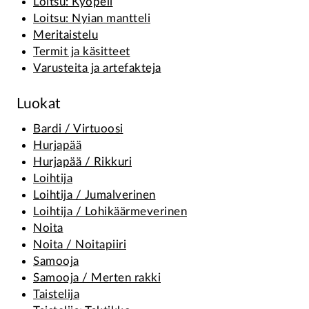
Loitsu: Kyöpeli
Loitsu: Nyian mantteli
Meritaistelu
Termit ja käsitteet
Varusteita ja artefakteja
Luokat
Bardi / Virtuoosi
Hurjapää
Hurjapää / Rikkuri
Loihtija
Loihtija / Jumalverinen
Loihtija / Lohikäärmeverinen
Noita
Noita / Noitapiiri
Samooja
Samooja / Merten rakki
Taistelija