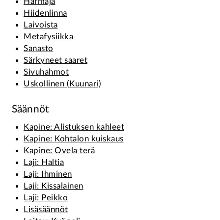
Harmaja
Hiidenlinna
Laivoista
Metafysiikka
Sanasto
Särkyneet saaret
Sivuhahmot
Uskollinen (Kuunari)
Säännöt
Kapine: Alistuksen kahleet
Kapine: Kohtalon kuiskaus
Kapine: Ovela terä
Laji: Haltia
Laji: Ihminen
Laji: Kissalainen
Laji: Peikko
Lisäsäännöt