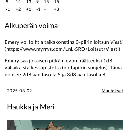
9
14
13
9
15
15
-1
+2
+1
-1
+
+3
Alkuperän voima
Emery voi loihtia taikakonstina 0-piirin loitsun
Viesti
(
https://www.myrrys.com/LnL-SRD/Loitsut/Viesti
)
Emery saa jokaisen pitkän levon päätteeksi 1d8
väliaikaista kestopistettä (noitapiirin suojelus). Tämä
nousee 2d8:aan tasolla 5 ja 3d8:aan tasolla 8.
2025-03-02
Muutokset
Haukka ja Meri