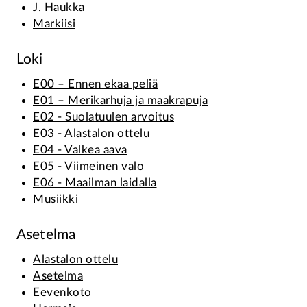
J. Haukka
Markiisi
Loki
E00 – Ennen ekaa peliä
E01 – Merikarhuja ja maakrapuja
E02 - Suolatuulen arvoitus
E03 - Alastalon ottelu
E04 - Valkea aava
E05 - Viimeinen valo
E06 - Maailman laidalla
Musiikki
Asetelma
Alastalon ottelu
Asetelma
Eevenkoto