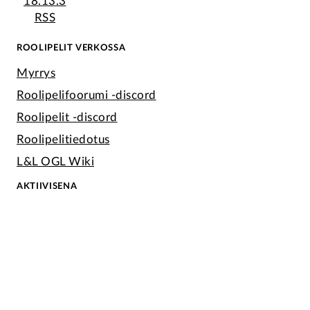
18.13.3
RSS
ROOLIPELIT VERKOSSA
Myrrys
Roolipelifoorumi -discord
Roolipelit -discord
Roolipelitiedotus
L&L OGL Wiki
AKTIIVISENA