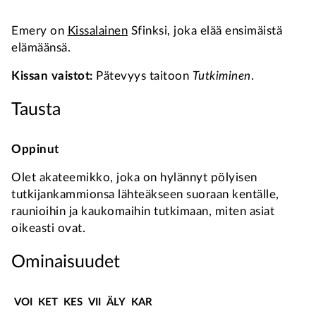
Emery on
Kissalainen
Sfinksi, joka elää ensimäistä
elämäänsä.
Kissan vaistot:
Pätevyys taitoon
Tutkiminen
.
Tausta
Oppinut
Olet akateemikko, joka on hylännyt pölyisen
tutkijankammionsa lähteäkseen suoraan kentälle,
raunioihin ja kaukomaihin tutkimaan, miten asiat
oikeasti ovat.
Ominaisuudet
VOI
KET
KES
VII
ÄLY
KAR