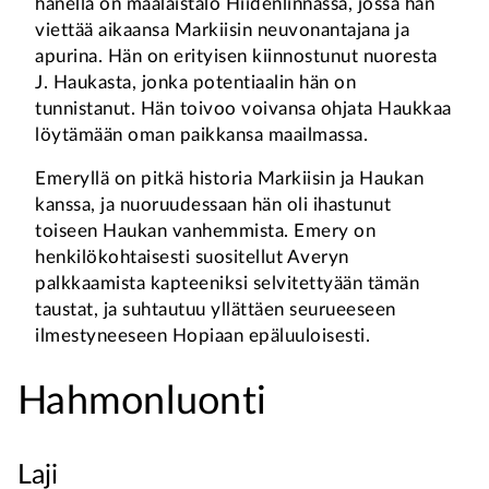
hänellä on maalaistalo Hiidenlinnassa, jossa hän
viettää aikaansa Markiisin neuvonantajana ja
apurina. Hän on erityisen kiinnostunut nuoresta
J. Haukasta, jonka potentiaalin hän on
tunnistanut. Hän toivoo voivansa ohjata Haukkaa
löytämään oman paikkansa maailmassa.
Emeryllä on pitkä historia Markiisin ja Haukan
kanssa, ja nuoruudessaan hän oli ihastunut
toiseen Haukan vanhemmista. Emery on
henkilökohtaisesti suositellut Averyn
palkkaamista kapteeniksi selvitettyään tämän
taustat, ja suhtautuu yllättäen seurueeseen
ilmestyneeseen Hopiaan epäluuloisesti.
Hahmonluonti
Laji