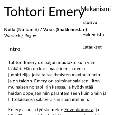
Tohtori Emery
Mekanismi
Etusivu
Noita (Noitapiiri) / Varas (Shakkimestari)
Hakemisto
Warlock / Rogue
Lataukset
Intro
Tohtori Emery on paljon muutakin kuin vain
lääkäri. Hän on karismaattinen ja ovela
juonittelija, joka taitaa ihmisten manipuloinnin
jalon taidon. Emery on solminut salaisen liiton
muinaisen noitapiiirin kanssa, ja hyödyntää
heidän oppejaan niin parantamiseen kuin omiin ja
liittolaistensa salaperäisiin suunnitelmiin.
Emery asuu ja työskentelee
Eevenkodossa
, ja