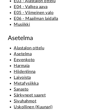
E03 - Alastalon ottelu
E04 - Valkea aava
E05 - Viimeinen valo
E06 - Maailman laidalla
Musiikki
Asetelma
Alastalon ottelu
Asetelma
Eevenkoto
Harmaja
Hiidenlinna
Laivoista
Metafysiikka
Sanasto
Särkyneet saaret
Sivuhahmot
Uskollinen (Kuunari)