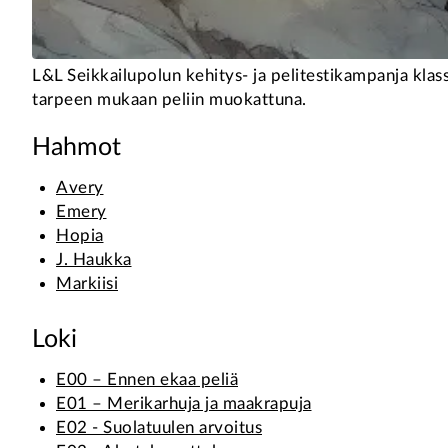
L&L Seikkailupolun kehitys- ja pelitestikampanja kla
tarpeen mukaan peliin muokattuna.
Hahmot
Avery
Emery
Hopia
J. Haukka
Markiisi
Loki
E00 – Ennen ekaa peliä
E01 – Merikarhuja ja maakrapuja
E02 - Suolatuulen arvoitus