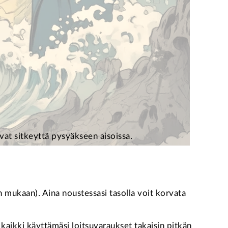
ivat sitkeyttä pysyäkseen aisoissa.
jan mukaan). Aina noustessasi tasolla voit korvata
 kaikki käyttämäsi loitsuvaraukset takaisin pitkän