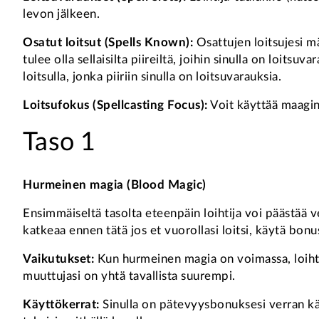
levon jälkeen.
Osatut loitsut (Spells Known):
Osattujen loitsujesi m
tulee olla sellaisilta piireiltä, joihin sinulla on loitsu
loitsulla, jonka piiriin sinulla on loitsuvarauksia.
Loitsufokus (Spellcasting Focus):
Voit käyttää maagin
Taso 1
Hurmeinen magia (Blood Magic)
Ensimmäiseltä tasolta eteenpäin loihtija voi päästää
katkeaa ennen tätä jos et vuorollasi loitsi, käytä bo
Vaikutukset:
Kun hurmeinen magia on voimassa, loihti
muuttujasi on yhtä tavallista suurempi.
Käyttökerrat:
Sinulla on pätevyysbonuksesi verran käy