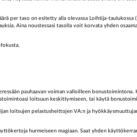
äärä per taso on esitetty alla olevassa Loihtija-taulukossa
varauksia. Aina noustessasi tasolla voit korvata yhden osaamasi
fokusta.
 veressään pauhaavan voiman valloilleen bonustoimintona.
nustoimintoasi loitsuun keskittymiseen, tai käytä bonustoi
jan loitsujen pelastusheittojen VA:n ja hyökkäysmuuttujan
ttökertoja hurmeiseen magiaan. Saat yhden käyttökerran ta