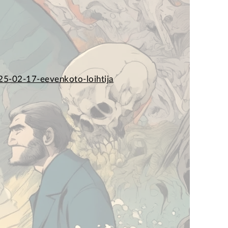
5-02-17-eevenkoto-loihtija