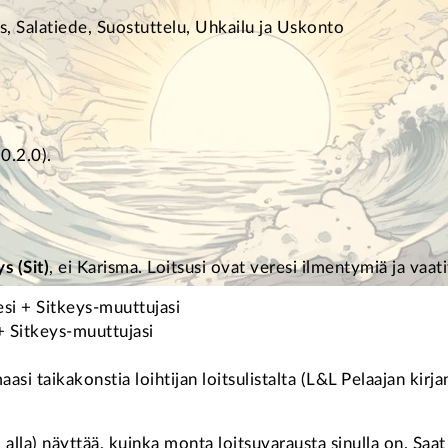
s, Salatiede, Suostuttelu, Uhkailu ja Uskonto
0.2.0).
s (Sit)
, ei Karisma. Loitsusi ovat veresi ilmentymiä ja vaat
i + Sitkeys-muuttujasi
 Sitkeys-muuttujasi
aasi taikakonstia loihtijan loitsulistalta (L&L Pelaajan kir
 alla) näyttää, kuinka monta loitsuvarausta sinulla on. Saat