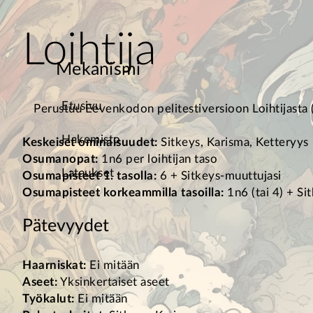
Loihtija
Mekanismi
Etusivu
Perustuu Eevenkodon pelitestiversioon Loihtijasta (
Hakemisto
Keskeiset ominaisuudet:
Sitkeys, Karisma, Ketteryys
Osumanopat:
1n6 per loihtijan taso
Lataukset
Osumapisteet 1. tasolla:
6 + Sitkeys-muuttujasi
Osumapisteet korkeammilla tasoilla:
1n6 (tai 4) + Si
Pätevyydet
Haarniskat:
Ei mitään
Aseet:
Yksinkertaiset aseet
Työkalut:
Ei mitään