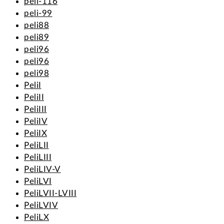
peli-116
peli-99
peli88
peli89
peli96
peli96
peli98
PeliI
PeliII
PeliIII
PeliIV
PeliIX
PeliLII
PeliLIII
PeliLIV-V
PeliLVI
PeliLVII-LVIII
PeliLVIV
PeliLX