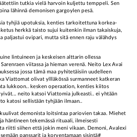
ätettiin tutkia vielä harvoin kuljettu temppeli. Sen
aikoina lähinnä demonisen gargoylen pesä.
sia tyhjiä upotuksia, kenties tarkoitettuna korkea-
sketus herkkä taisto sujui kuitenkin ilman takaiskuja,
aljastui ovipari, mutta sitä ennen raju välähdys
ine lintuineen ja keskeisen alttarin ollessa
o Sarenraen viitassa ja hieman verenä. Neito Lex Avai
unauksessa jossa tämä maa pyhitetäisiin uudelleen
nka Viattomat olivat yllläkössä surmanneet katkeran
nta lukkoon.. kesken operaation, kenties kiitos
vät... neito katsoi Viattomia julkeasti.. ei yhtään
to katosi sellistään tyhjään ilmaan..
kuulivat demonista loitsintaa pariovien takaa. Miehet
ja häntineen tekemässä rituaali, ilmeisesti
 riitti siihen että jokin meni vikaan. Demoni, Avalexi
äisemään panssarit ja korventamaan sisintä#