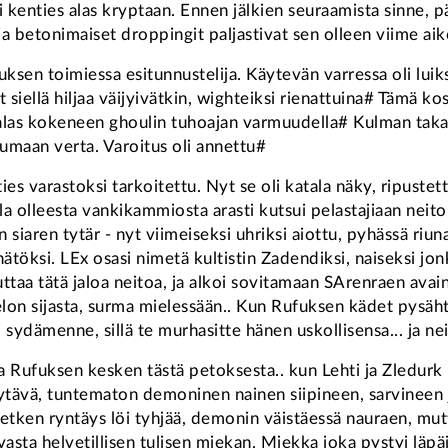
i kenties alas kryptaan. Ennen jälkien seuraamista sinne, pä
ys ja betonimaiset droppingit paljastivat sen olleen viime 
uksen toimiessa esitunnustelija. Käytevän varressa oli luik
t siellä hiljaa väijyivätkin, wighteiksi rienattuina# Tämä ko
as kokeneen ghoulin tuhoajan varmuudella# Kulman takaa p
lumaan verta. Varoitus oli annettu#
 varastoksi tarkoitettu. Nyt se oli katala näky, ripustettu
la olleesta vankikammiosta arasti kutsui pelastajiaan neit
n siaren tytär - nyt viimeiseksi uhriksi aiottu, pyhässä ri
töksi. LEx osasi nimetä kultistin Zadendiksi, naiseksi jo
uttaa tätä jaloa neitoa, ja alkoi sovitamaan SArenraen avai
lon sijasta, surma mielessään.. Kun Rufuksen kädet pysähtyi
 sydämenne, sillä te murhasitte hänen uskollisensa... ja nei
 Rufuksen kesken tästä petoksesta.. kun Lehti ja Zledurk 
 käytävä, tuntematon demoninen nainen siipineen, sarvineen 
ken ryntäys löi tyhjää, demonin väistäessä nauraen, mutta
vasta helvetillisen tulisen miekan. Miekka joka pystyi läp