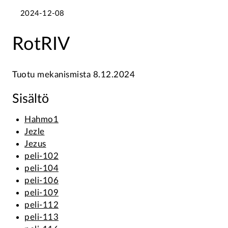
2024-12-08
RotRIV
Tuotu mekanismista 8.12.2024
Sisältö
Hahmo1
Jezle
Jezus
peli-102
peli-104
peli-106
peli-109
peli-112
peli-113