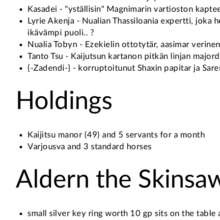
Kasadei - "yställisin" Magnimarin vartioston kapte
Lyrie Akenja - Nualian Thassiloania expertti, joka
ikävämpi puoli.. ?
Nualia Tobyn - Ezekielin ottotytär, aasimar verine
Tanto Tsu - Kaijutsun kartanon pitkän linjan majo
{-Zadendi-} - korruptoitunut Shaxin papitar ja Sar
Holdings
Kaijitsu manor (49) and 5 servants for a month
Varjousva and 3 standard horses
Aldern the Skins
small silver key ring worth 10 gp sits on the table