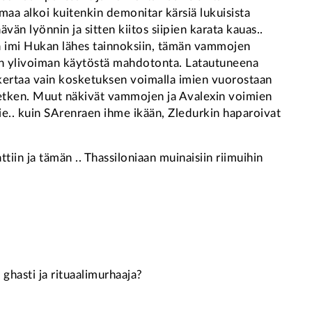
umaa alkoi kuitenkin demonitar kärsiä lukuisista
vän lyönnin ja sitten kiitos siipien karata kauas..
la imi Hukan lähes tainnoksiin, tämän vammojen
den ylivoiman käytöstä mahdotonta. Latautuneena
lä kertaa vain kosketuksen voimalla imien vuorostaan
hetken. Muut näkivät vammojen ja Avalexin voimien
ie.. kuin SArenraen ihme ikään, Zledurkin haparoivat
tiin ja tämän .. Thassiloniaan muinaisiin riimuihin
ghasti ja rituaalimurhaaja?