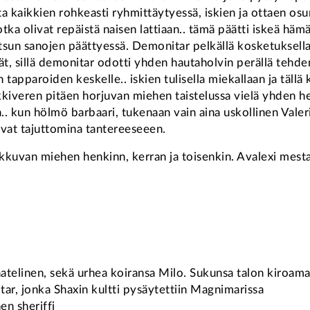
tta kaikkien rohkeasti ryhmittäytyessä, iskien ja ottaen os
a olivat repäistä naisen lattiaan.. tämä päätti iskeä hämää
oitsun sanojen päättyessä. Demonitar pelkällä kosketuksel
vät, sillä demonitar odotti yhden hautaholvin perällä teh
n tapparoiden keskelle.. iskien tulisella miekallaan ja täl
kkiveren pitäen horjuvan miehen taistelussa vielä yhden 
. kun hölmö barbaari, tukenaan vain aina uskollinen Valer
uivat tajuttomina tantereeseeen.
ikkuvan miehen henkinn, kerran ja toisenkin. Avalexi mestat
aatelinen, sekä urhea koiransa Milo. Sukunsa talon kiroama 
tar, jonka Shaxin kultti pysäytettiin Magnimarissa
n sheriffi