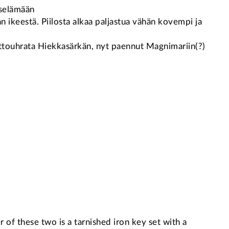
iselämään
n ikeestä. Piilosta alkaa paljastua vähän kovempi ja
olttouhrata Hiekkasärkän, nyt paennut Magnimariin(?)
r of these two is a tarnished iron key set with a