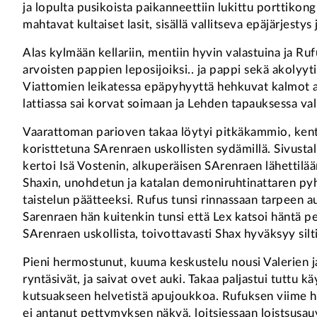
ja lopulta pusikoista paikanneettiin lukittu porttikong
mahtavat kultaiset lasit, sisällä vallitseva epäjärjest
Alas kylmään kellariin, mentiin hyvin valastuina ja Ruf
arvoisten pappien leposijoiksi.. ja pappi sekä akolyyti
Viattomien leikatessa epäpyhyyttä hehkuvat kalmot al
lattiassa sai korvat soimaan ja Lehden tapauksessa va
Vaarattoman parioven takaa löytyi pitkäkammio, kenties
koristtetuna SArenraen uskollisten sydämillä. Sivustal
kertoi Isä Vostenin, alkuperäisen SArenraen lähettilää
Shaxin, unohdetun ja katalan demoniruhtinattaren pyhä
taistelun päätteeksi. Rufus tunsi rinnassaan tarpeen a
Sarenraen hän kuitenkin tunsi että Lex katsoi häntä pe
SArenraen uskollista, toivottavasti Shax hyväksyy silti
Pieni hermostunut, kuuma keskustelu nousi Valerien ja
ryntäsivät, ja saivat ovet auki. Takaa paljastui tuttu
kutsuakseen helvetistä apujoukkoa. Rufuksen viime het
ei antanut pettymyksen näkyä, loitsiessaan loistsusau