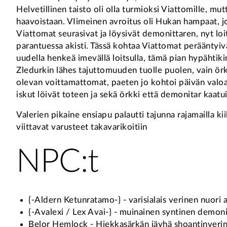
Helvetillinen taisto oli olla turmioksi Viattomille, mu
haavoistaan. VIimeinen avroitus oli Hukan hampaat, jotk
Viattomat seurasivat ja löysivät demonittaren, nyt l
parantuessa akisti. Tässä kohtaa Viattomat perääntyi
uudella henkeä imevällä loitsulla, tämä pian hypähtiki
Zledurkin lähes tajuttomuuden tuolle puolen, vain ör
olevan voittamattomat, paeten jo kohtoi päivän valoa.
iskut löivät toteen ja sekä örkki että demonitar kaat
Valerien pikaine ensiapu palautti tajunna rajamailla ki
viittavat varusteet takavarikoitiin
NPC:t
{-Aldern Ketunratamo-} - varisialais verinen nuori 
{-Avalexi / Lex Avai-} - muinainen syntinen demoni
Belor Hemlock - Hiekkasärkän jäyhä shoantinverine