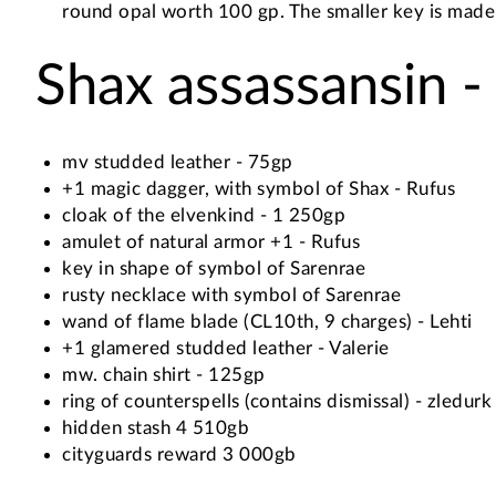
round opal worth 100 gp. The smaller key is made 
Shax assassansin -
mv studded leather - 75gp
+1 magic dagger, with symbol of Shax - Rufus
cloak of the elvenkind - 1 250gp
amulet of natural armor +1 - Rufus
key in shape of symbol of Sarenrae
rusty necklace with symbol of Sarenrae
wand of flame blade (CL10th, 9 charges) - Lehti
+1 glamered studded leather - Valerie
mw. chain shirt - 125gp
ring of counterspells (contains dismissal) - zledurk
hidden stash 4 510gb
cityguards reward 3 000gb