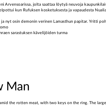
eni Arvensoarissa, jolta saattaa löytyä neuvoja kaupunkila
 helpottui kun Rufuksen kosketuksesta ja vapaudesta Nualia
n ja nyt osin demonin verinen Lamasthun papitar. Yritti p
rdomo
enraen sarastuksen kävelijöiden turma
aw Man
 amid the rotten meat, with two keys on the ring. The large