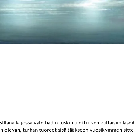
Illanalla jossa valo hädin tuskin ulottui sen kultaisiin las
olevan, turhan tuoreet sisältääkseen vuosikymmen sitten 