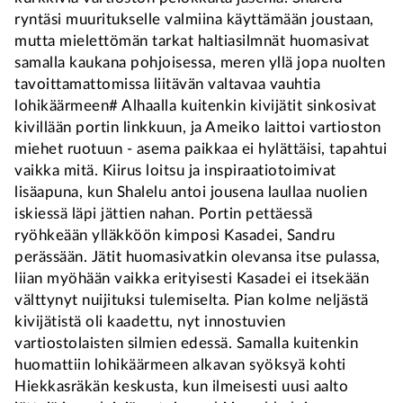
ryntäsi muuritukselle valmiina käyttämään joustaan,
mutta mielettömän tarkat haltiasilmnät huomasivat
samalla kaukana pohjoisessa, meren yllä jopa nuolten
tavoittamattomissa liitävän valtavaa vauhtia
lohikäärmeen# Alhaalla kuitenkin kivijätit sinkosivat
kivillään portin linkkuun, ja Ameiko laittoi vartioston
miehet ruotuun - asema paikkaa ei hylättäisi, tapahtui
vaikka mitä. Kiirus loitsu ja inspiraatiotoimivat
lisäapuna, kun Shalelu antoi jousena laullaa nuolien
iskiessä läpi jättien nahan. Portin pettäessä
ryöhkeään ylläkköön kimposi Kasadei, Sandru
perässään. Jätit huomasivatkin olevansa itse pulassa,
liian myöhään vaikka erityisesti Kasadei ei itsekään
välttynyt nuijituksi tulemiselta. Pian kolme neljästä
kivijätistä oli kaadettu, nyt innostuvien
vartiostolaisten silmien edessä. Samalla kuitenkin
huomattiin lohikäärmeen alkavan syöksyä kohti
Hiekkasräkän keskusta, kun ilmeisesti uusi aalto