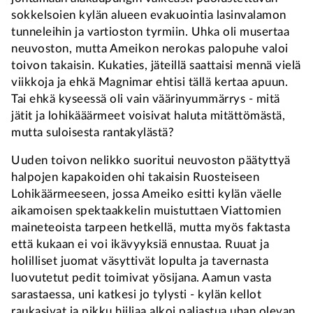
sokkelsoien kylän alueen evakuointia lasinvalamon
tunneleihin ja vartioston tyrmiin. Uhka oli musertaa
neuvoston, mutta Ameikon nerokas palopuhe valoi
toivon takaisin. Kukaties, jäteillä saattaisi mennä vielä
viikkoja ja ehkä Magnimar ehtisi tällä kertaa apuun.
Tai ehkä kyseessä oli vain väärinyummärrys - mitä
jätit ja lohikääärmeet voisivat haluta mitättömästä,
mutta suloisesta rantakylästä?
Uuden toivon nelikko suoritui neuvoston päätyttyä
halpojen kapakoiden ohi takaisin Ruosteiseen
Lohikäärmeeseen, jossa Ameiko esitti kylän väelle
aikamoisen spektaakkelin muistuttaen Viattomien
maineteoista tarpeen hetkellä, mutta myös faktasta
että kukaan ei voi ikävyyksiä ennustaa. Ruuat ja
holilliset juomat väsyttivät lopulta ja tavernasta
luovutetut pedit toimivat yösijana. Aamun vasta
sarastaessa, uni katkesi jo tylysti - kylän kellot
raukasivat ja pikku hiiljaa alkoi paljastua uhan olevan