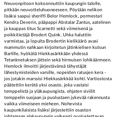
Neuvonpitoon kokoonnuttiin kaupungin talolle,
pitkään neuvotteluhuoneeseen. Pöytään nelikon
lisäksi saapui sheriffi Belor Hemlock, pormestari
Kendra Deverin, pääpappi Abstalar Zantus, aatelinen
ja kauppas titus Scarnetti sekä viimeisenä ja
poikkitietäjä Brodert Quink. Uhka haluttiin
varmistaa, ja lopulta Brodertin kielikäärö avasi
mammutin nahkaan kirjoitetun jätinkielisen kutsun
Barlille, hyökätä Hiekkasärkkään yhdessä
Tetanknetuksen jättein sekä hirmuisen lohikäärmeen.
Hemlock ilmoitti järjestävänsä tähystäjät
lähestymisteiden varsille, nopeiden ratusjen kera -
jos jotakin marssisi Hiekkasärkkää kohti. Vartiostosta
päätettiin kerätä yksi osasto, joka vastaisi
temppelistä ja yläkaupungista, ohjaten siviilit
temppelin suojaan ja puolustaen jykevää rakennusta
vaikka viimeiseen mieheen. Nohevista
kaupunkilaisista lisäksi järjestettiin osaston
johtamaan alakaupungin vaikeasti puolustettavan