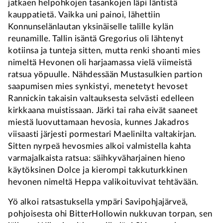
jatkaen helpohkojen tasankojen läpi läntistä
kauppatietä. Vaikka uni painoi, lähettiin
Konnunselänlautan yksinäiselle talille kylän
reunamille. Tallin isäntä Gregorius oli lähtenyt
kotiinsa ja tunteja sitten, mutta renki shoanti mies
nimeltä Hevonen oli harjaamassa vielä viimeistä
ratsua yöpuulle. Nähdessään Mustasulkien partion
saapumisen mies synkistyi, menetetyt hevoset
Rannickin takaisin valtauksesta selvästi edelleen
kirkkaana muistissaan. Järki tai raha eivät saaneet
miestä luovuttamaan hevosia, kunnes Jakadros
viisaasti järjesti pormestari Maelinilta valtakirjan.
Sitten nyrpeä hevosmies alkoi valmistella kahta
varmajalkaista ratsua: säihkyväharjainen hieno
käytöksinen Dolce ja kierompi takkuturkkinen
hevonen nimeltä Heppa valikoituvivat tehtävään.
Yö alkoi ratsastuksella ympäri Savipohjajärveä,
pohjoisesta ohi BitterHollowin nukkuvan torpan, sen