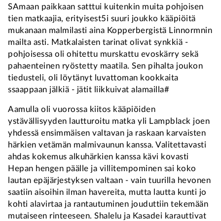
SAmaan paikkaan satttui kuitenkin muita pohjoisen
tien matkaajia, erityisest5i suuri joukko kääpiöitä
mukanaan malmilasti aina Kopperbergistä Linnormnin
mailta asti. Matkalaisten tarinat olivat synkkiä -
pohjoisessa oli ohitettu murskattu evoskärry sekä
pahaenteinen ryöstetty maatila. Sen pihalta joukon
tiedusteli, oli löytänyt luvattoman kookkaita
ssaappaan jälkiä - jätit liikkuivat alamailla#
Aamulla oli vuorossa kiitos kääpiöiden
ystävällisyyden lautturoitu matka yli Lampblack joen
yhdessä ensimmäisen valtavan ja raskaan karvaisten
härkien vetämän malmivaunun kanssa. Valitettavasti
ahdas kokemus alkuhärkien kanssa kävi kovasti
Hepan hengen päälle ja villitempominen sai koko
lautan epäjärjestyksen valtaan - vain tuurilla hevonen
saatiin aisoihin ilman havereita, mutta lautta kunti jo
kohti alavirtaa ja rantautuminen jouduttiin tekemään
mutaiseen rinteeseen. Shalelu ja Kasadei karauttivat