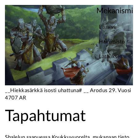
Mekanismi
Etusivu
Hakemisto
Lataukset
__Hiekkasärkkä isosti uhattuna# __ Arodus 29. Vuosi
4707 AR
Tapahtumat
Shalelun saapuessa Koukkuvuorelta, mukanaan tieto