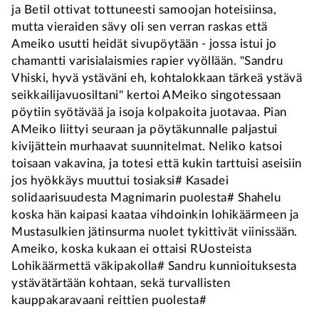
ja Betil ottivat tottuneesti samoojan hoteisiinsa,
mutta vieraiden sävy oli sen verran raskas että
Ameiko usutti heidät sivupöytään - jossa istui jo
chamantti varisialaismies rapier vyöllään. "Sandru
Vhiski, hyvä ystäväni eh, kohtalokkaan tärkeä ystävä
seikkailijavuosiltani" kertoi AMeiko singotessaan
pöytiin syötävää ja isoja kolpakoita juotavaa. Pian
AMeiko liittyi seuraan ja pöytäkunnalle paljastui
kivijättein murhaavat suunnitelmat. Neliko katsoi
toisaan vakavina, ja totesi että kukin tarttuisi aseisiin
jos hyökkäys muuttui tosiaksi# Kasadei
solidaarisuudesta Magnimarin puolesta# Shahelu
koska hän kaipasi kaataa vihdoinkin lohikäärmeen ja
Mustasulkien jätinsurma nuolet tykittivät viinissään.
Ameiko, koska kukaan ei ottaisi RUosteista
Lohikäärmettä väkipakolla# Sandru kunnioituksesta
ystävätärtään kohtaan, sekä turvallisten
kauppakaravaani reittien puolesta#