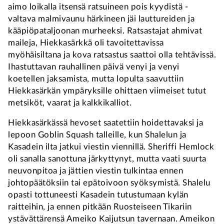
aimo loikalla itsensä ratsuineen pois kyydistä -
valtava malmivaunu härkineen jäi lauttureiden ja
kääpiöpataljoonan murheeksi. Ratsastajat ahmivat
maileja, Hiekkasärkkä oli tavoitettavissa
myöhäisiltana ja kova ratsastus saattoi olla tehtävissä.
Ihastuttavan rauhallinen päivä venyi ja venyi
koetellen jaksamista, mutta lopulta saavuttiin
Hiekkasärkän ympäryksille ohittaen viimeiset tutut
metsiköt, vaarat ja kalkkikalliot.
Hiekkasärkässä hevoset saatettiin hoidettavaksi ja
lepoon Goblin Squash talleille, kun Shalelun ja
Kasadein ilta jatkui viestin viennillä. Sheriffi Hemlock
oli sanalla sanottuna järkyttynyt, mutta vaati suurta
neuvonpitoa ja jättien viestin tulkintaa ennen
johtopäätöksiin tai epätoivoon syöksymistä. Shalelu
opasti tottuneesti Kasadein tutustumaan kylän
raitteihin, ja ennen pitkään Ruosteiseen Tikariin
ystävättärensä Ameiko Kaijutsun tavernaan. Ameikon