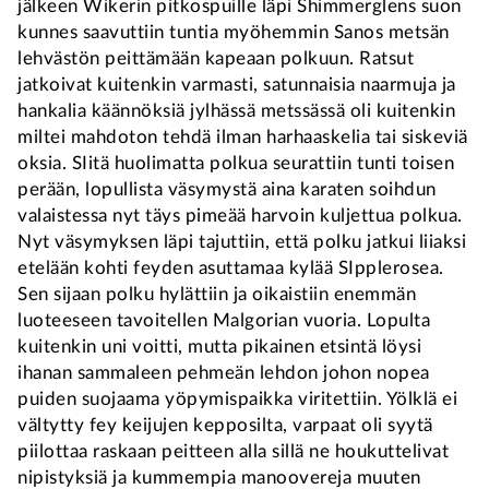
jälkeen Wikerin pitkospuille läpi Shimmerglens suon
kunnes saavuttiin tuntia myöhemmin Sanos metsän
lehvästön peittämään kapeaan polkuun. Ratsut
jatkoivat kuitenkin varmasti, satunnaisia naarmuja ja
hankalia käännöksiä jylhässä metssässä oli kuitenkin
miltei mahdoton tehdä ilman harhaaskelia tai siskeviä
oksia. SIitä huolimatta polkua seurattiin tunti toisen
perään, lopullista väsymystä aina karaten soihdun
valaistessa nyt täys pimeää harvoin kuljettua polkua.
Nyt väsymyksen läpi tajuttiin, että polku jatkui liiaksi
etelään kohti feyden asuttamaa kylää SIpplerosea.
Sen sijaan polku hylättiin ja oikaistiin enemmän
luoteeseen tavoitellen Malgorian vuoria. Lopulta
kuitenkin uni voitti, mutta pikainen etsintä löysi
ihanan sammaleen pehmeän lehdon johon nopea
puiden suojaama yöpymispaikka viritettiin. Yölklä ei
vältytty fey keijujen kepposilta, varpaat oli syytä
piilottaa raskaan peitteen alla sillä ne houkuttelivat
nipistyksiä ja kummempia manoovereja muuten