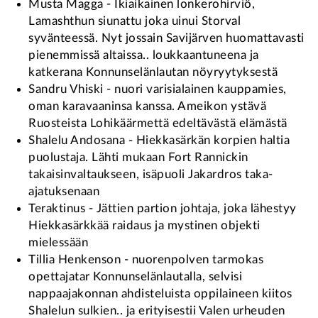
Musta Magga - Ikiaikainen lonkerohirviö,
Lamashthun siunattu joka uinui Storval
syvänteessä. Nyt jossain Savijärven huomattavasti
pienemmissä altaissa.. loukkaantuneena ja
katkerana Konnunselänlautan nöyryytyksestä
Sandru Vhiski - nuori varisialainen kauppamies,
oman karavaaninsa kanssa. Ameikon ystävä
Ruosteista Lohikäärmettä edeltävästä elämästä
Shalelu Andosana - Hiekkasärkän korpien haltia
puolustaja. Lähti mukaan Fort Rannickin
takaisinvaltaukseen, isäpuoli Jakardros taka-
ajatuksenaan
Teraktinus - Jättien partion johtaja, joka lähestyy
Hiekkasärkkää raidaus ja mystinen objekti
mielessään
Tillia Henkenson - nuorenpolven tarmokas
opettajatar Konnunselänlautalla, selvisi
nappaajakonnan ahdisteluista oppilaineen kiitos
Shalelun sulkien.. ja erityisestii Valen urheuden