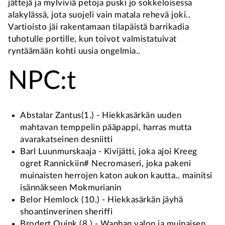
jättejä ja mylviviä petoja puski jo sokkeloisessa
alakylässä, jota suojeli vain matala rehevä joki..
Vartioisto jäi rakentamaan tilapäistä barrikadia
tuhotulle portille, kun toivot valmistatuivat
ryntäämään kohti uusia ongelmia..
NPC:t
Abstalar Zantus(1.) - Hiekkasärkän uuden
mahtavan temppelin pääpappi, harras mutta
avarakatseinen desniitti
Barl Luunmurskaaja - Kivijätti, joka ajoi Kreeg
ogret Rannickiin# Necromaseri, joka pakeni
muinaisten herrojen katon aukon kautta.. mainitsi
isännäkseen Mokmurianin
Belor Hemlock (10.) - Hiekkasärkän jäyhä
shoantinverinen sheriffi
Brodert Quink (8.) - Wanhan valon ja muinaisen