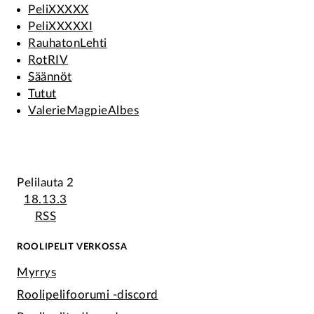
PeliXXXXX
PeliXXXXXI
RauhatonLehti
RotRIV
Säännöt
Tutut
ValerieMagpieAlbes
Pelilauta 2
18.13.3
RSS
ROOLIPELIT VERKOSSA
Myrrys
Roolipelifoorumi -discord