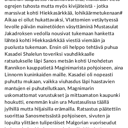
ogrejen tuhosta mutta myös kivijäteistä - jotka
marssivat kohti Hiekkasärkkää, lohikäärmetukenaan#
Aikaa ei ollut hukattavaksi, VIattomien vetäytyessä
levolle päivän mainetöiden väsyttäminä Mustasulat
Jakadroksen vedolla nousivat tukemaan hanketta
lähteä kohti Hiekkasärkkää viestiä viemään ja
puolusta tukemaan. Ensin oli helppo tehtävä puhua
Kasadei Shalelun toveriksi vauhdikkaalle
ratsatukselle läpi Sanos metsän kohti Unohdetun
Rannikon kauppatietä Maginimarista pohjoiseen, aina
Linnorm kuninkaiden maille. Kasadei oli nopeasti
puhuttu mukaan, vaikka viuhasdus läpi haastavien
mantujen ei puhutellutkaan, Magnimarin
uskomattomat varustukset ja mittaamaton kaupunki
houkutti, enemmän kuin ura Mustasulissa täällä
jylhillä mutta hiljaisilla erämailla. Ratsastus päätettiin
suorittaa Sanosmetssästä pohjoiseen, sivuten ja
lopulta ylittäen tuliperäiset Malgorian vuoriseudut