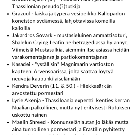
Thassilonian pseudo(?)tutkija
Grazuul - laiska ja typerä vesipeikko Kallopadon
koneiston sydämessä, lahjottavissa komeilla
kalloilla
Jakardros Sovark - mustasieluinen ammattisoturi,
Shalelun Crying Leafin perhetragediassa hylännyt.
Viimeisiä Mustasulkia, aiemmin itse asiassa heidän
varakomentajansa ja partiokomentajansa
Kasadei - "yställisin" Magnimarin vartioston
kapteeni Arvensoarissa, jolta saattaa löytyä
neuvoja kaupunkilaiselämään
Kendra Deverin (11. & 50.) - Hiekkasärkän
arvostettu pormestari
Lyrie Akenja - Thassiloania expertti, kenties kerran
Nualian palkollinen, mutta nyt erityisesti Rufuksen
uskottu nainen
Maelin Shreed - Konnunselänlautan jo iäkäs mutta
aina tunnollinen pormestari ja Erastilin pyhitetty