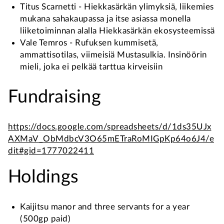
Titus Scarnetti - Hiekkasärkän ylimyksiä, liikemies
mukana sahakaupassa ja itse asiassa monella
liiketoiminnan alalla Hiekkasärkän ekosysteemissä
Vale Temros - Rufuksen kummisetä,
ammattisotilas, viimeisiä Mustasulkia. Insinöörin
mieli, joka ei pelkää tarttua kirveisiin
Fundraising
https://docs.google.com/spreadsheets/d/1ds35UJx
AXMaV_ObMdbcV3O65mETraRoMIGpKp64o6J4/e
dit#gid=1777022411
Holdings
Kaijitsu manor and three servants for a year
(500gp paid)