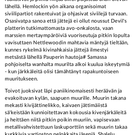
lähellä. Hemlockin yön aikana organisoimat
siviilipartiot rakentuivat ja ohjasivat siviilejä turvaan.
Osasivatpa sanoa että jättejä ei ollut noussut Devil's
platterin tutkimattomasta avo-onkalosta, vaan
marssien mertaympäröiviä vuoriseutuja pitkin lopulta
vavisuttaen Nettlewoodin mahtavia mäntyjä tieltään,
kunnes rykelmä kivinahkaisia jättejä ilmestyi
metsästä lähellä Pauperin hautoja# Samassa
pohjoiselta wanhalta muurilta alkoi kuulua iskeytymiä
- kun järkkäleitä olisi tämähtänyt rapakuntoiseen
muuritukseen.
Toivot juoksivat läpi paniikinomaisesti heräävän ja
evakoituvan kylän, saapuen muurille. Muurin takana
mekasti kivijättinelikko, kaivaen jättimäiistä
sä'keistään kunnioitettavan kokousia kivenjärkäleitä
ja heittäen niitä pitkin poikin muuriin, vapisevaan
metallivahvistettuun laskuporttiin sekä muurin takaa
kurkkivia vartioston pelokkaita jäseniä. Shalelu