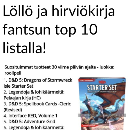
Löllö ja hirviökirja
fantsun top 10
listalla!