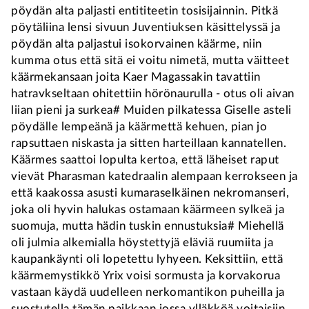
pöydän alta paljasti entititeetin tosisijainnin. Pitkä
pöytäliina lensi sivuun Juventiuksen käsittelyssä ja
pöydän alta paljastui isokorvainen käärme, niin
kumma otus että sitä ei voitu nimetä, mutta väitteet
käärmekansaan joita Kaer Magassakin tavattiin
hatravkseltaan ohitettiin hörönaurulla - otus oli aivan
liian pieni ja surkea# Muiden pilkatessa Giselle asteli
pöydälle lempeänä ja käärmettä kehuen, pian jo
rapsuttaen niskasta ja sitten harteillaan kannatellen.
Käärmes saattoi lopulta kertoa, että läheiset raput
vievät Pharasman katedraalin alempaan kerrokseen ja
että kaakossa asusti kumaraselkäinen nekromanseri,
joka oli hyvin halukas ostamaan käärmeen sylkeä ja
suomuja, mutta hädin tuskin ennustuksia# Miehellä
oli julmia alkemialla höystettyjä eläviä ruumiita ja
kaupankäynti oli lopetettu lyhyeen. Keksittiin, että
käärmemystikkö Yrix voisi sormusta ja korvakorua
vastaan käydä uudelleen nerkomantikon puheilla ja
suostutella tämän paikkaan jossa ylläkköä voitaisiin