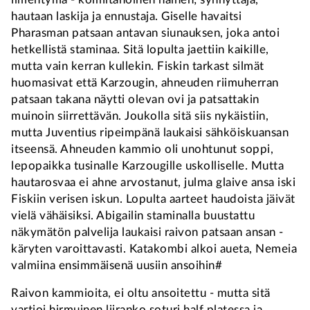
hautaan laskija ja ennustaja. Giselle havaitsi
Pharasman patsaan antavan siunauksen, joka antoi
hetkellistä staminaa. Sitä lopulta jaettiin kaikille,
mutta vain kerran kullekin. Fiskin tarkast silmät
huomasivat että Karzougin, ahneuden riimuherran
patsaan takana näytti olevan ovi ja patsattakin
muinoin siirrettävän. Joukolla sitä siis nykäistiin,
mutta Juventius ripeimpänä laukaisi sähköiskuansan
itseensä. Ahneuden kammio oli unohtunut soppi,
lepopaikka tusinalle Karzougille uskolliselle. Mutta
hautarosvaa ei ahne arvostanut, julma glaive ansa iski
Fiskiin verisen iskun. Lopulta aarteet haudoista jäivät
vielä vähäisiksi. Abigailin staminalla buustattu
näkymätön palvelija laukaisi raivon patsaan ansan -
käryten varoittavasti. Katakombi alkoi aueta, Nemeia
valmiina ensimmäisenä uusiin ansoihin#
Raivon kammioita, ei oltu ansoitettu - mutta sitä
vartioi hirmuinen liiranko soturi half platessa ja