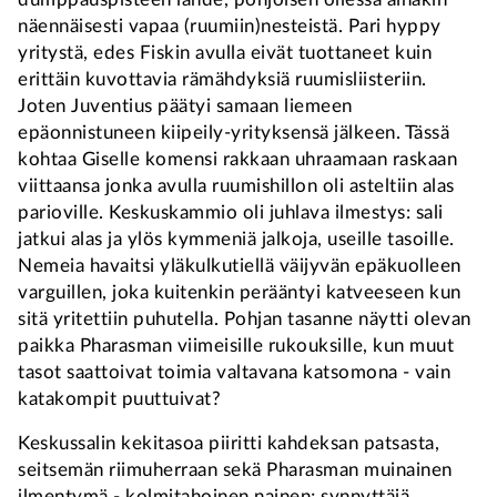
näennäisesti vapaa (ruumiin)nesteistä. Pari hyppy
yritystä, edes Fiskin avulla eivät tuottaneet kuin
erittäin kuvottavia rämähdyksiä ruumisliisteriin.
Joten Juventius päätyi samaan liemeen
epäonnistuneen kiipeily-yrityksensä jälkeen. Tässä
kohtaa Giselle komensi rakkaan uhraamaan raskaan
viittaansa jonka avulla ruumishillon oli asteltiin alas
parioville. Keskuskammio oli juhlava ilmestys: sali
jatkui alas ja ylös kymmeniä jalkoja, useille tasoille.
Nemeia havaitsi yläkulkutiellä väijyvän epäkuolleen
varguillen, joka kuitenkin perääntyi katveeseen kun
sitä yritettiin puhutella. Pohjan tasanne näytti olevan
paikka Pharasman viimeisille rukouksille, kun muut
tasot saattoivat toimia valtavana katsomona - vain
katakompit puuttuivat?
Keskussalin kekitasoa piiritti kahdeksan patsasta,
seitsemän riimuherraan sekä Pharasman muinainen
ilmentymä - kolmitahoinen nainen; synnyttäjä,