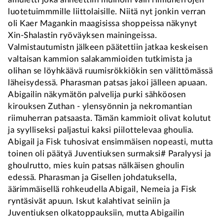
luotetuimmmille liittolaisille. Niitä nyt jonkin verran
oli Kaer Magankin maagisissa shoppeissa näkynyt
Xin-Shalastin ryöväyksen mainingeissa.
Valmistautumistn jälkeen päätettiin jatkaa keskeisen
valtaisan kammion salakammioiden tutkimista ja
olihan se löyhkäävä ruumisrökkiökin sen välittömässä
läheisydessä. Pharasman patsas jakoi jälleen apuaan.
Abigailin näkymätön palvelija purki sähköosen
kirouksen Zuthan - ylensyönnin ja nekromantian
riimuherran patsaasta. Tämän kammioit olivat kolutut
ja syylliseksi paljastui kaksi piilottelevaa ghoulia.
Abigail ja Fisk tuhosivat ensimmäisen nopeasti, mutta
toinen oli päätyä Juventiuksen surmaksi# Paralyysi ja
ghoulrutto, mies kuin patsas nälkäisen ghoulin
edessä. Pharasman ja Gisellen johdatuksella,
äärimmäisellä rohkeudella Abigail, Nemeia ja Fisk
ryntäsivät apuun. Iskut kalahtivat seiniin ja
Juventiuksen olkatoppauksiin, mutta Abigailin