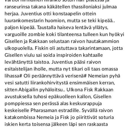
ranseurinsa takana käkätellen thassiloniaksi julmaa
herjaa. Juventius otti konstaapelin ottein
luurankomestarin huomion, mutta se teki kipeää..
paljon kipeää. Taustalla haiseva lentävä yllätys,
varguoille zombie koki tilanteensa tulleen kun hyökyi
Gisellen ja Rakkaan selustaan raivon hautakammion
ulkopuolella. Fiskin oli astuttava takarintamaan, jotta
Gisellen viulu sai soida inspiroiden kahtaalle
levähtänyttä taistoa. Juventius pääsi raivon
esitaistelijan iholle, mutta nyt tikari oli taas omassa
lihassa# Oli peräännyttävä verisenä# Nemeian pyhä
vesi satutti liirankohirvitystä ensimmäisen kerran,
sitten Abigailin pyhäloitsu.. Ulkona Fisk Rakkaan
avustuksella tuhosi epäkuolleen kallon, Gisellen
pomppiessa sen perässä alas keskusrappuja
keskeiselle Pharasaman estradille. Syvällä raivon
katakombissa Nemeia ja Fisk jo piirittivät soturia
iskien kerta toisensa jälkeen läpi sen raskaasta