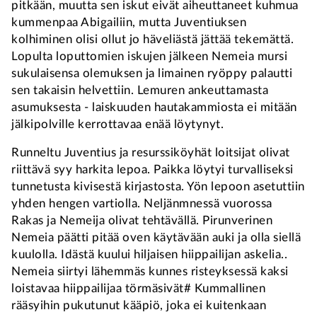
pitkään, muutta sen iskut eivät aiheuttaneet kuhmua
kummenpaa Abigailiin, mutta Juventiuksen
kolhiminen olisi ollut jo häveliästä jättää tekemättä.
Lopulta loputtomien iskujen jälkeen Nemeia mursi
sukulaisensa olemuksen ja limainen ryöppy palautti
sen takaisin helvettiin. Lemuren ankeuttamasta
asumuksesta - laiskuuden hautakammiosta ei mitään
jälkipolville kerrottavaa enää löytynyt.
Runneltu Juventius ja resurssiköyhät loitsijat olivat
riittävä syy harkita lepoa. Paikka löytyi turvalliseksi
tunnetusta kivisestä kirjastosta. Yön lepoon asetuttiin
yhden hengen vartiolla. Neljänmnessä vuorossa
Rakas ja Nemeija olivat tehtävällä. Pirunverinen
Nemeia päätti pitää oven käytävään auki ja olla siellä
kuulolla. Idästä kuului hiljaisen hiippailijan askelia..
Nemeia siirtyi lähemmäs kunnes risteyksessä kaksi
loistavaa hiippailijaa törmäsivät# Kummallinen
rääsyihin pukutunut kääpiö, joka ei kuitenkaan