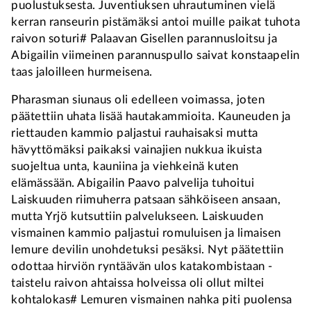
puolustuksesta. Juventiuksen uhrautuminen vielä
kerran ranseurin pistämäksi antoi muille paikat tuhota
raivon soturi# Palaavan Gisellen parannusloitsu ja
Abigailin viimeinen parannuspullo saivat konstaapelin
taas jaloilleen hurmeisena.
Pharasman siunaus oli edelleen voimassa, joten
päätettiin uhata lisää hautakammioita. Kauneuden ja
riettauden kammio paljastui rauhaisaksi mutta
hävyttömäksi paikaksi vainajien nukkua ikuista
suojeltua unta, kauniina ja viehkeinä kuten
elämässään. Abigailin Paavo palvelija tuhoitui
Laiskuuden riimuherra patsaan sähköiseen ansaan,
mutta Yrjö kutsuttiin palvelukseen. Laiskuuden
vismainen kammio paljastui romuluisen ja limaisen
lemure devilin unohdetuksi pesäksi. Nyt päätettiin
odottaa hirviön ryntäävän ulos katakombistaan -
taistelu raivon ahtaissa holveissa oli ollut miltei
kohtalokas# Lemuren vismainen nahka piti puolensa