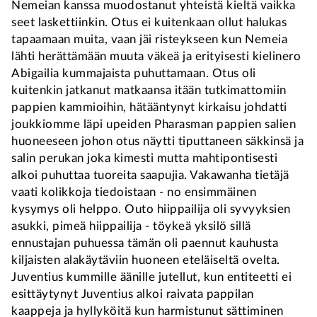
Nemeian kanssa muodostanut yhteistä kieltä vaikka
seet laskettiinkin. Otus ei kuitenkaan ollut halukas
tapaamaan muita, vaan jäi risteykseen kun Nemeia
lähti herättämään muuta väkeä ja erityisesti kielinero
Abigailia kummajaista puhuttamaan. Otus oli
kuitenkin jatkanut matkaansa itään tutkimattomiin
pappien kammioihin, hätääntynyt kirkaisu johdatti
joukkiomme läpi upeiden Pharasman pappien salien
huoneeseen johon otus näytti tiputtaneen säkkinsä ja
salin perukan joka kimesti mutta mahtipontisesti
alkoi puhuttaa tuoreita saapujia. Vakawanha tietäjä
vaati kolikkoja tiedoistaan - no ensimmäinen
kysymys oli helppo. Outo hiippailija oli syvyyksien
asukki, pimeä hiippailija - töykeä yksilö sillä
ennustajan puhuessa tämän oli paennut kauhusta
kiljaisten alakäytäviin huoneen eteläiseltä ovelta.
Juventius kummille äänille jutellut, kun entiteetti ei
esittäytynyt Juventius alkoi raivata pappilan
kaappeja ja hyllyköitä kun harmistunut sättiminen