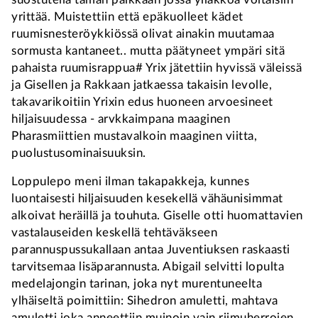
yrittää. Muistettiin että epäkuolleet kädet
ruumisnesteröykkiössä olivat ainakin muutamaa
sormusta kantaneet.. mutta päätyneet ympäri sitä
pahaista ruumisrappua# Yrix jätettiin hyvissä väleissä
ja Gisellen ja Rakkaan jatkaessa takaisin levolle,
takavarikoitiin Yrixin edus huoneen arvoesineet
hiljaisuudessa - arvkkaimpana maaginen
Pharasmiittien mustavalkoin maaginen viitta,
puolustusominaisuuksin.
Loppulepo meni ilman takapakkeja, kunnes
luontaisesti hiljaisuuden kesekellä vähäunisimmat
alkoivat heräillä ja touhuta. Giselle otti huomattavien
vastalauseiden keskellä tehtäväkseen
parannuspussukallaan antaa Juventiuksen raskaasti
tarvitsemaa lisäparannusta. Abigail selvitti lopulta
medelajongin tarinan, joka nyt murentuneelta
ylhäiseltä poimittiin: Sihedron amuletti, mahtava
amuletti joka anneettiin muinoin vain riimuherrojen