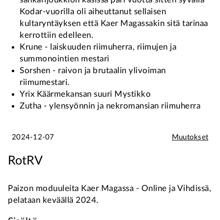
Kodar-vuorilla oli aiheuttanut sellaisen
kultaryntäyksen että Kaer Magassakin sitä tarinaa
kerrottiin edelleen.
Krune - laiskuuden riimuherra, riimujen ja
summonointien mestari
Sorshen - raivon ja brutaalin ylivoiman
riimumestari.
Yrix Käärmekansan suuri Mystikko
Zutha - ylensyönnin ja nekromansian riimuherra
2024-12-07
Muutokset
RotRV
Paizon moduuleita Kaer Magassa - Online ja Vihdissä,
pelataan keväällä 2024.