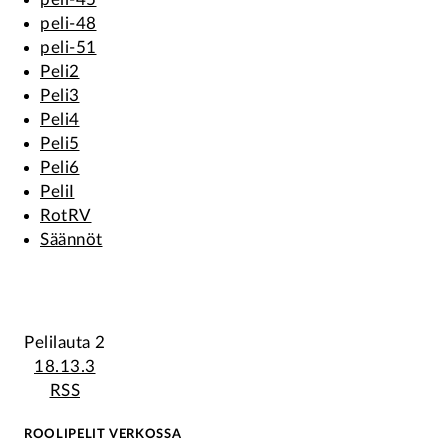
peli-48
peli-51
Peli2
Peli3
Peli4
Peli5
Peli6
PeliI
RotRV
Säännöt
Pelilauta 2
18.13.3
RSS
ROOLIPELIT VERKOSSA