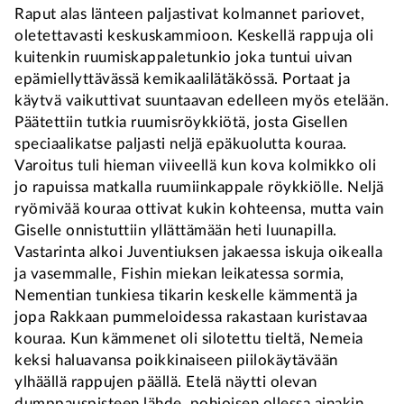
Raput alas länteen paljastivat kolmannet pariovet,
oletettavasti keskuskammioon. Keskellä rappuja oli
kuitenkin ruumiskappaletunkio joka tuntui uivan
epämiellyttävässä kemikaalilätäkössä. Portaat ja
käytvä vaikuttivat suuntaavan edelleen myös etelään.
Päätettiin tutkia ruumisröykkiötä, josta Gisellen
speciaalikatse paljasti neljä epäkuolutta kouraa.
Varoitus tuli hieman viiveellä kun kova kolmikko oli
jo rapuissa matkalla ruumiinkappale röykkiölle. Neljä
ryömivää kouraa ottivat kukin kohteensa, mutta vain
Giselle onnistuttiin yllättämään heti luunapilla.
Vastarinta alkoi Juventiuksen jakaessa iskuja oikealla
ja vasemmalle, Fishin miekan leikatessa sormia,
Nementian tunkiesa tikarin keskelle kämmentä ja
jopa Rakkaan pummeloidessa rakastaan kuristavaa
kouraa. Kun kämmenet oli silotettu tieltä, Nemeia
keksi haluavansa poikkinaiseen piilokäytävään
ylhäällä rappujen päällä. Etelä näytti olevan
dumppauspisteen lähde, pohjoisen ollessa ainakin