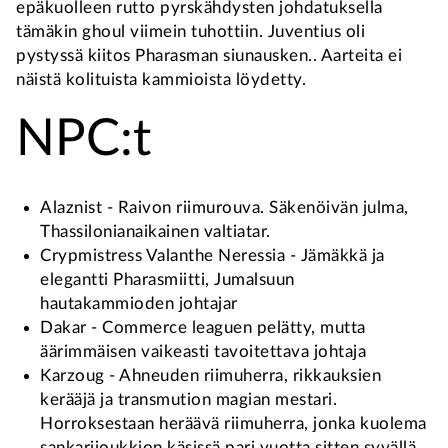
epäkuolleen rutto pyrskähdysten johdatuksella
tämäkin ghoul viimein tuhottiin. Juventius oli
pystyssä kiitos Pharasman siunausken.. Aarteita ei
näistä kolituista kammioista löydetty.
NPC:t
Alaznist - Raivon riimurouva. Säkenöivän julma,
Thassilonianaikainen valtiatar.
Crypmistress Valanthe Neressia - Jämäkkä ja
elegantti Pharasmiitti, Jumalsuun
hautakammioden johtajar
Dakar - Commerce leaguen pelätty, mutta
äärimmäisen vaikeasti tavoitettava johtaja
Karzoug - Ahneuden riimuherra, rikkauksien
kerääjä ja transmution magian mestari.
Horroksestaan heräävä riimuherra, jonka kuolema
sankarijoukkion käsissä pari vuotta sitten syvällä