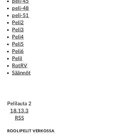
peli-45
peli-48
peli-51
Peli2
Peli3
Peli4
Peli5
Peli6
PeliI
RotRV
Säännöt
Pelilauta 2
18.13.3
RSS
ROOLIPELIT VERKOSSA