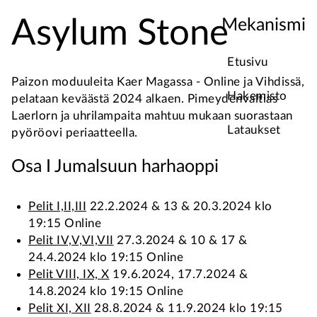
Asylum Stone
Mekanismi
Etusivu
Paizon moduuleita Kaer Magassa - Online ja Vihdissä,
Hakemisto
pelataan keväästä 2024 alkaen. Pimeydenvaltias
Laerlorn ja uhrilampaita mahtuu mukaan suorastaan
Lataukset
pyöröovi periaatteella.
Osa I Jumalsuun harhaoppi
Pelit I,II,III
22.2.2024 & 13 & 20.3.2024 klo
19:15 Online
Pelit IV,V,VI,VII
27.3.2024 & 10 & 17 &
24.4.2024 klo 19:15 Online
Pelit VIII, IX, X
19.6.2024, 17.7.2024 &
14.8.2024 klo 19:15 Online
Pelit XI, XII
28.8.2024 & 11.9.2024 klo 19:15