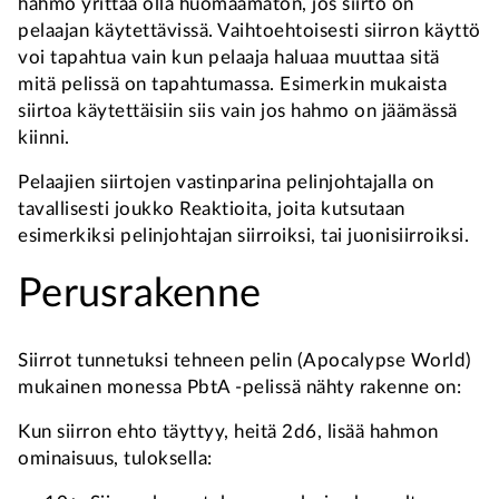
hahmo yrittää olla huomaamaton, jos siirto on
pelaajan käytettävissä. Vaihtoehtoisesti siirron käyttö
voi tapahtua vain kun pelaaja haluaa muuttaa sitä
mitä pelissä on tapahtumassa. Esimerkin mukaista
siirtoa käytettäisiin siis vain jos hahmo on jäämässä
kiinni.
Pelaajien siirtojen vastinparina pelinjohtajalla on
tavallisesti joukko Reaktioita, joita kutsutaan
esimerkiksi pelinjohtajan siirroiksi, tai juonisiirroiksi.
Perusrakenne
Siirrot tunnetuksi tehneen pelin (Apocalypse World)
mukainen monessa PbtA -pelissä nähty rakenne on:
Kun siirron ehto täyttyy, heitä 2d6, lisää hahmon
ominaisuus, tuloksella: