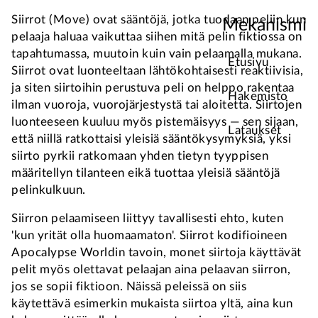
Siirrot (Move) ovat sääntöjä, jotka tuodaan peliin kun
Mekanismi
pelaaja haluaa vaikuttaa siihen mitä pelin fiktiossa on
tapahtumassa, muutoin kuin vain pelaamalla mukana.
Etusivu
Siirrot ovat luonteeltaan lähtökohtaisesti reaktiivisia,
ja siten siirtoihin perustuva peli on helppo rakentaa
Hakemisto
ilman vuoroja, vuorojärjestystä tai aloitetta. Siirtojen
luonteeseen kuuluu myös pistemäisyys — sen sijaan,
Lataukset
että niillä ratkottaisi yleisiä sääntökysymyksiä, yksi
siirto pyrkii ratkomaan yhden tietyn tyyppisen
määritellyn tilanteen eikä tuottaa yleisiä sääntöjä
pelinkulkuun.
Siirron pelaamiseen liittyy tavallisesti ehto, kuten
'kun yrität olla huomaamaton'. Siirrot kodifioineen
Apocalypse Worldin tavoin, monet siirtoja käyttävät
pelit myös olettavat pelaajan aina pelaavan siirron,
jos se sopii fiktioon. Näissä peleissä on siis
käytettävä esimerkin mukaista siirtoa yltä, aina kun