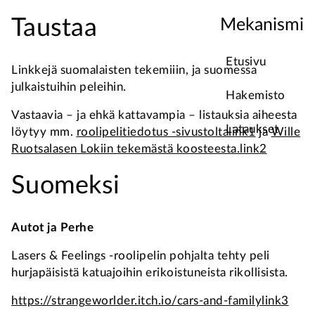
Taustaa
Mekanismi
Etusivu
Linkkejä suomalaisten tekemiiin, ja suomessa
julkaistuihin peleihin.
Hakemisto
Vastaavia – ja ehkä kattavampia – listauksia aiheesta
Lataukset
löytyy mm.
roolipelitiedotus -sivustolta
link1
ja
Wille
Ruotsalasen Lokiin tekemästä koosteesta.
link2
Suomeksi
Autot ja Perhe
Lasers & Feelings -roolipelin pohjalta tehty peli
hurjapäisistä katuajoihin erikoistuneista rikollisista.
https://strangeworlder.itch.io/cars-and-family
link3