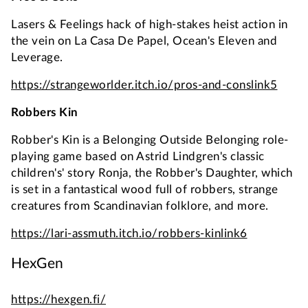
Lasers & Feelings hack of high-stakes heist action in
the vein on La Casa De Papel, Ocean's Eleven and
Leverage.
https://strangeworlder.itch.io/pros-and-cons
link5
Robbers Kin
Robber's Kin is a Belonging Outside Belonging role-
playing game based on Astrid Lindgren's classic
children's' story Ronja, the Robber's Daughter, which
is set in a fantastical wood full of robbers, strange
creatures from Scandinavian folklore, and more.
https://lari-assmuth.itch.io/robbers-kin
link6
HexGen
https://hexgen.fi/