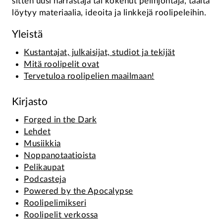
sitten uusi harrastaja tai kokenut pelinjohtaja, täältä
löytyy materiaalia, ideoita ja linkkejä roolipeleihin.
Yleistä
Kustantajat, julkaisijat, studiot ja tekijät
Mitä roolipelit ovat
Tervetuloa roolipelien maailmaan!
Kirjasto
Forged in the Dark
Lehdet
Musiikkia
Noppanotaatioista
Pelikaupat
Podcasteja
Powered by the Apocalypse
Roolipelimikseri
Roolipelit verkossa