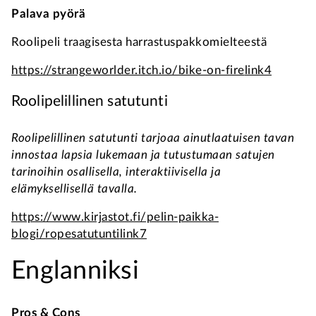
Palava pyörä
Roolipeli traagisesta harrastuspakkomielteestä
https://strangeworlder.itch.io/bike-on-fire
link4
Roolipelillinen satutunti
Roolipelillinen satutunti tarjoaa ainutlaatuisen tavan
innostaa lapsia lukemaan ja tutustumaan satujen
tarinoihin osallisella, interaktiivisella ja
elämyksellisellä tavalla.
https://www.kirjastot.fi/pelin-paikka-
blogi/ropesatutunti
link7
Englanniksi
Pros & Cons