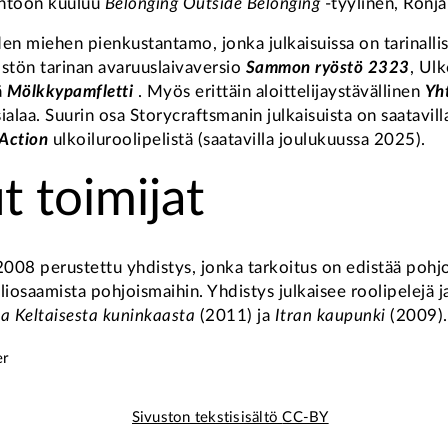
tantoon kuuluu
Belonging Outside Belonging
-tyylinen, Ronja
miehen pienkustantamo, jonka julkaisuissa on tarinallisu
stön tarinan avaruuslaivaversio
Sammon ryöstö 2323
, Ulk
ä
Mölkkypamfletti
. Myös erittäin aloittelijaystävällinen
Yht
aa. Suurin osa Storycraftsmanin julkaisuista on saatavilla 
Action
ulkoiluroolipelistä (saatavilla joulukuussa 2025).
t toimijat
08 perustettu yhdistys, jonka tarkoitus on edistää pohjoi
osaamista pohjoismaihin. Yhdistys julkaisee roolipelejä j
a Keltaisesta kuninkaasta
(2011) ja
Itran kaupunki
(2009).
er
Sivuston tekstisisältö CC-BY