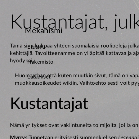
Kustantajat, julk
Mekanismi
Tämä sivu kokoaa yhteen suomalaisia roolipelejä julkais
Etusivu
kehittäjiä. Tavoitteenamme on ylläpitää kattavaa ja a
hyödyksi.
Hakemisto
Huomaathan että kuten muutkin sivut, tämä on vapaa
Lataukset
muokkausoikeudet wikiin. Vaihtoehtoisesti voit pyy
Kustantajat
Nämä yritykset ovat vakiintuneita toimijoita, joilla on
Myrrys
Tunnetaan erityisesti suomenkielisen
Legendoj