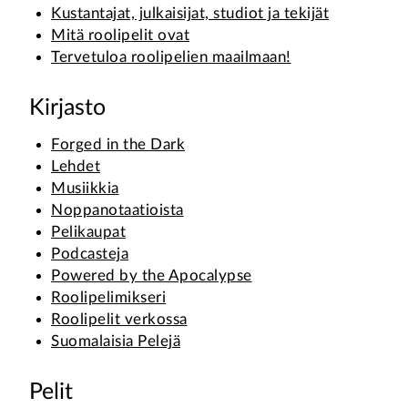
Kustantajat, julkaisijat, studiot ja tekijät
Mitä roolipelit ovat
Tervetuloa roolipelien maailmaan!
Kirjasto
Forged in the Dark
Lehdet
Musiikkia
Noppanotaatioista
Pelikaupat
Podcasteja
Powered by the Apocalypse
Roolipelimikseri
Roolipelit verkossa
Suomalaisia Pelejä
Pelit