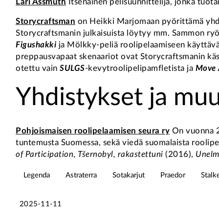
Lari Assmuth
Itsenäinen pelisuunnittelija, jonka tuo
Storycraftsman
on Heikki Marjomaan pyörittämä yhden 
Storycraftsmanin julkaisuista löytyy mm. Sammon ryö
Figushakki
ja Mölkky-peliä roolipelaamiseen käyttäv
preppausvapaat skenaariot ovat Storycraftsmanin käsial
otettu vain
SULGS
-kevytroolipelipamfletista ja
Move 
Yhdistykset ja muu
Pohjoismaisen roolipelaamisen seura ry
On vuonna 20
tuntemusta Suomessa, sekä viedä suomalaista roolipeli
of Participation
,
Tšernobyl, rakastettuni
(2016),
Unelm
Legenda
Astraterra
Sotakarjut
Praedor
Stalk
2025-11-11