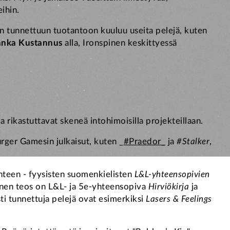
eihin.
 tunnettuun tuotantoon kuuluu useita pelejä, kuten
anka Kustannus
alla, Ironspinen keskittyessä
 rikastuttavat skeneä intohimoisilla projekteillaan.
urger Gamesin julkaisut, kuten _
#Praedor_
ja
#Stalker
,
ahteen - fyysisten suomenkielisten
L&L-yhteensopivien
keinen teos on L&L- ja 5e-yhteensopiva
Hirviökirja
ja
sti tunnettuja pelejä ovat esimerkiksi
Lasers & Feelings