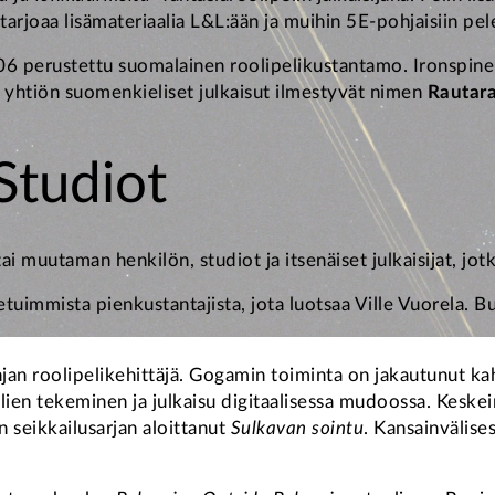
 tarjoaa lisämateriaalia L&L:ään ja muihin 5E-pohjaisiin pel
 perustettu suomalainen roolipelikustantamo. Ironspinen
a yhtiön suomenkieliset julkaisut ilmestyvät nimen
Rautar
Studiot
muutaman henkilön, studiot ja itsenäiset julkaisijat, jotka
uimmista pienkustantajista, jota luotsaa Ville Vuorela. B
injan roolipelikehittäjä. Gogamin toiminta on jakautunut k
epelien tekeminen ja julkaisu digitaalisessa mudoossa. Kes
 seikkailusarjan aloittanut
Sulkavan sointu
. Kansainvälise