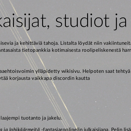
aisijat, studiot ja
evia ja kehittäviä tahoja. Listalta löydät niin vakiintuneit
jantasaista tietopankkia kotimaisesta roolipeliskenestä h
ehtoisvoimin ylläpidetty wikisivu. Helpoten saat tehtyä 
tää korjausta vaikkapa discordin kautta
 laajempi tuotanto ja jakelu.
a ja lohikäärmeitä
-fantasiaroolipelin julkaisijana. Pelin li