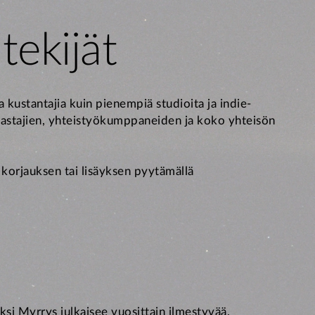
 tekijät
a kustantajia kuin pienempiä studioita ja indie-
arrastajien, yhteistyökumppaneiden ja koko yhteisön
korjauksen tai lisäyksen pyytämällä
säksi Myrrys julkaisee vuosittain ilmestyvää,