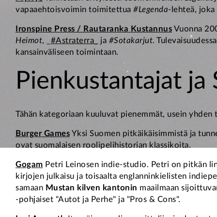
vapaaehtoisvoimin toimitettua
#Legenda
-lehteä, joka
Ironspine Press / Rautaranka Kustannus
Vuonna 2006
Heimot
, _
#Astraterra_
ja
#Sotakarjut
. Tulevaisuudess
kansainväliseen toimintaan.
Pienkustantajat ja 
Tähän kategoriaan kuuluvat pienemmät, usein yhden tai 
Burger Games
Yksi Suomen pitkäikäisimmistä ja tunnet
ovat suomalaisen roolipelihistorian klassikoita.
Gogam
Petri Leinosen indie-studio. Petri on pitkän l
kirjojen julkaisu ja toisaalta englanninkielisten indi
samaan
Mustan kilven kantonin
maailmaan sijoittuvan
-pohjaiset "Autot ja Perhe" ja "Pros & Cons".