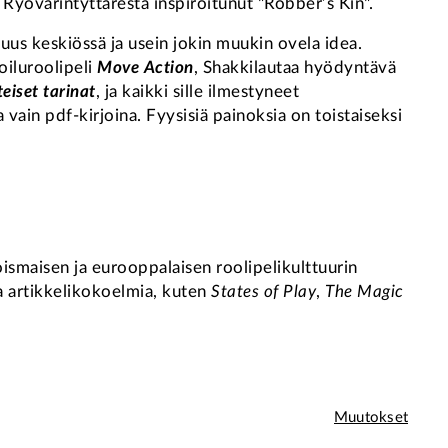
 Ryövärintyttärestä inspiroitunut "Robber’s Kin".
us keskiössä ja usein jokin muukin ovela idea.
oiluroolipeli
Move Action
, Shakkilautaa hyödyntävä
eiset tarinat
, ja kaikki sille ilmestyneet
vain pdf-kirjoina. Fyysisiä painoksia on toistaiseksi
smaisen ja eurooppalaisen roolipelikulttuurin
a artikkelikokoelmia, kuten
States of Play
,
The Magic
Muutokset