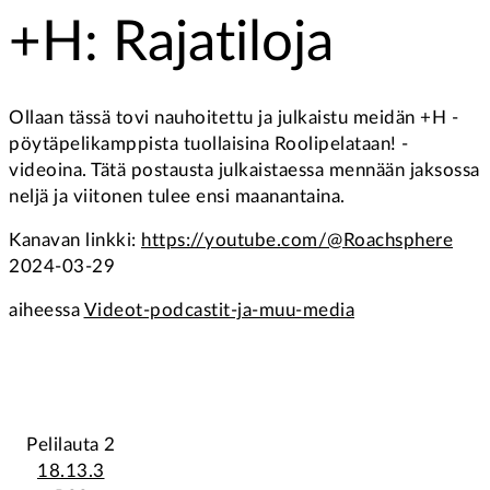
+H: Rajatiloja
Ollaan tässä tovi nauhoitettu ja julkaistu meidän +H -
pöytäpelikamppista tuollaisina Roolipelataan! -
videoina. Tätä postausta julkaistaessa mennään jaksossa
neljä ja viitonen tulee ensi maanantaina.
Kanavan linkki:
https://youtube.com/@Roachsphere
2024-03-29
aiheessa
Videot-podcastit-ja-muu-media
Pelilauta 2
18.13.3