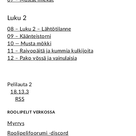
Luku 2
08 – Luku 2 – Lähtötilanne
09 – Käänteistorni
10 — Musta mökki
11 – Raivopäitä ja kummia kulkijoita
12 – Pako yössä ja vainulaisia
Pelilauta 2
18.13.3
RSS
ROOLIPELIT VERKOSSA
Myrrys
Roolipelifoorumi -discord