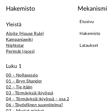
Hakemisto
Mekanismi
Etusivu
Yleistä
Aloite (House Rule)
Hakemisto
Kampanjawiki
Nightstar
Lataukset
Perimät (races)
Luku 1
00 – Nollasessio
01 – Bryn Shander
02 – Tie itään
03 - Törmäyksiä ikiyössä
04 – Törmäyksiä ikiyössä – osa 2
06 - Täydellinen suunnitelma?
07 – Mustat miekat