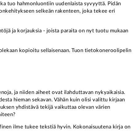
joka tuo hahmonluontiin uudenlaista syvyyttä. Pidän
ahmonkehitykseen selkeän rakenteen, joka tekee eri
öjä ja korjauksia - joista paraita on nyt tuotu mukaan
olekaan kopioitu sellaisenaan. Tuon tietokoneroolipelin
enoja, ja niiden aiheet ovat ilahduttavan nykyaikaisia.
esta hieman sekavan. Vähän kuin olisi valittu kirjaan
tuksen yhdistävä tekijä vaikuttaa olevan värien
aiteen?
afinen ilme tukee tekstiä hyvin. Kokonaisuutena kirja on