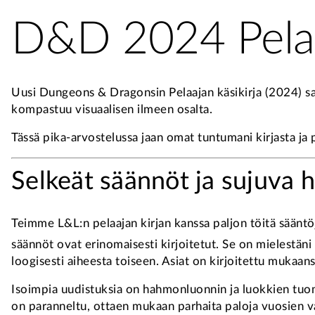
D&D 2024 Pelaaj
Uusi Dungeons & Dragonsin Pelaajan käsikirja (2024) sa
kompastuu visuaalisen ilmeen osalta.
Tässä pika-arvostelussa jaan omat tuntumani kirjasta ja
Selkeät säännöt ja sujuva
Teimme L&L:n pelaajan kirjan kanssa paljon töitä sääntö
säännöt ovat erinomaisesti kirjoitetut. Se on mielestäni t
loogisesti aiheesta toiseen. Asiat on kirjoitettu mukaa
Isoimpia uudistuksia on hahmonluonnin ja luokkien tuomi
on paranneltu, ottaen mukaan parhaita paloja vuosien va