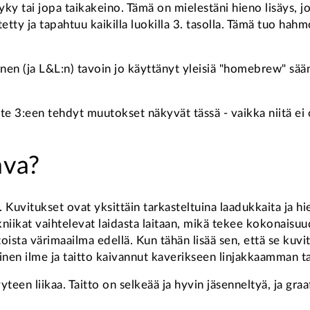
yky tai jopa taikakeino. Tämä on mielestäni hieno lisäys, 
stetty ja tapahtuu kaikilla luokilla 3. tasolla. Tämä tuo h
en (ja L&L:n) tavoin jo käyttänyt yleisiä "homebrew" säänt
te 3:een tehdyt muutokset näkyvät tässä - vaikka niitä ei 
ava?
 Kuvitukset ovat yksittäin tarkasteltuina laadukkaita ja hi
iikat vaihtelevat laidasta laitaan, mikä tekee kokonaisuud
ista värimaailma edellä. Kun tähän lisää sen, että se kuvi
inen ilme ja taitto kaivannut kaverikseen linjakkaamman t
teen liikaa. Taitto on selkeää ja hyvin jäsenneltyä, ja gra