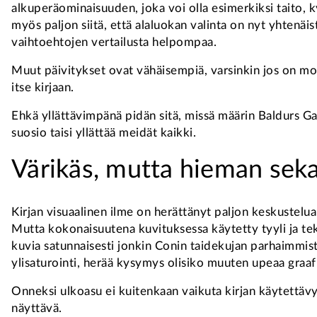
alkuperäominaisuuden, joka voi olla esimerkiksi taito, k
myös paljon siitä, että alaluokan valinta on nyt yhtenäi
vaihtoehtojen vertailusta helpompaa.
Muut päivitykset ovat vähäisempiä, varsinkin jos on mon
itse kirjaan.
Ehkä yllättävimpänä pidän sitä, missä määrin Baldurs Ga
suosio taisi yllättää meidät kaikki.
Värikäs, mutta hieman sek
Kirjan visuaalinen ilme on herättänyt paljon keskustelua.
Mutta kokonaisuutena kuvituksessa käytetty tyyli ja tekn
kuvia satunnaisesti jonkin Conin taidekujan parhaimmisto
ylisaturointi, herää kysymys olisiko muuten upeaa graaf
Onneksi ulkoasu ei kuitenkaan vaikuta kirjan käytettävyy
näyttävä.