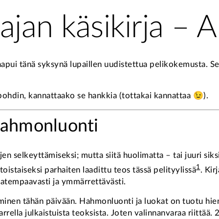
an käsikirja – A
apui tänä syksynä lupaillen uudistettua pelikokemusta. S
 pohdin, kannattaako se hankkia (tottakai kannattaa 😉).
 hahmonluonti
jen selkeyttämiseksi; mutta siitä huolimatta – tai juuri s
1
oistaiseksi parhaiten laadittu teos tässä pelityylissä
. Ki
nsatempaavasti ja ymmärrettävästi.
nen tähän päivään. Hahmonluonti ja luokat on tuotu hienos
rrella julkaistuista teoksista. Joten valinnanvaraa riittä