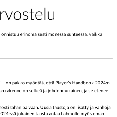
rvostelu
e onnistuu erinomaisesti monessa suhteessa, vaikka
iksi – on pakko myöntää, että Player's Handbook 2024:n
rjan rakenne on selkeä ja johdonmukainen, ja se etenee
ti tähän päivään. Uusia taustoja on lisätty ja vanhoja
ä. 2024:ssä jokainen tausta antaa hahmolle myös oman