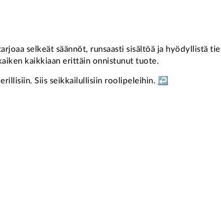
oaa selkeät säännöt, runsaasti sisältöä ja hyödyllistä tiet
iken kaikkiaan erittäin onnistunut tuote.
llisiin. Siis seikkailullisiin roolipeleihin.
↩