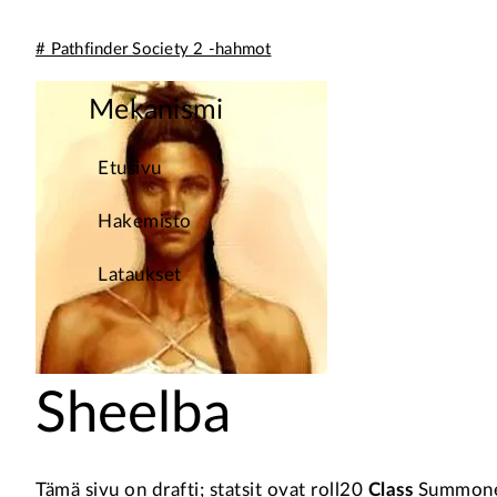
# Pathfinder Society 2 -hahmot
Mekanismi
Etusivu
Hakemisto
Lataukset
Sheelba
Tämä sivu on drafti; statsit ovat roll20
Class
Summoner