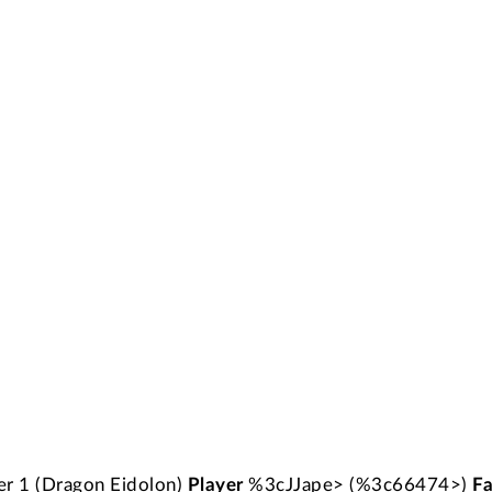
 1 (Dragon Eidolon)
Player
%3cJJape> (%3c66474>)
Fa