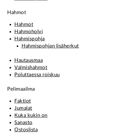
Hahmot
Hahmot
Hahmoholvi
Hahmispohja
Hahmispohjan lisäherkut
Hautausmaa
Valmishahmot
Poluttaessa roiskuu
Pelimaailma
Faktiot
Jumalat
Kuka kukin on
Sanasto
Ostoslista