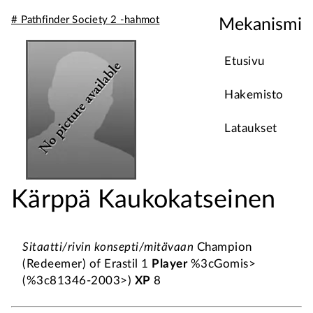
# Pathfinder Society 2 -hahmot
Mekanismi
Etusivu
Hakemisto
Lataukset
Kärppä Kaukokatseinen
Sitaatti/rivin konsepti/mitävaan
Champion
(Redeemer) of Erastil 1
Player
%3cGomis>
(%3c81346-2003>)
XP
8