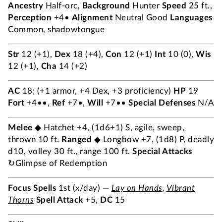
Ancestry
Half-orc,
Background
Hunter
Speed
25 ft.,
Perception
+4•
Alignment
Neutral Good
Languages
Common, shadowtongue
Str
12 (+1),
Dex
18 (+4),
Con
12 (+1)
Int
10 (0),
Wis
12 (+1),
Cha
14 (+2)
AC
18; (+1 armor, +4 Dex, +3 proficiency)
HP
19
Fort
+4••,
Ref
+7•,
Will
+7••
Special Defenses
N/A
Melee
◆ Hatchet +4, (1d6+1) S, agile, sweep,
thrown 10 ft.
Ranged
◆ Longbow +7, (1d8) P, deadly
d10, volley 30 ft., range 100 ft.
Special Attacks
↻Glimpse of Redemption
Focus Spells
1st (x/day) —
Lay on Hands
,
Vibrant
Thorns
Spell Attack
+5,
DC
15