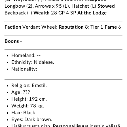
Longbow (2), Arrows x 95 (L), Hatchet (L)
Stowed
Backpack (-)
Wealth
28 GP 4 SP
At the Lodge
Faction
Verdant Wheel;
Reputation
8; Tier 1
Fame
6
Boons
-
Homeland: --
Ethnicity: Nidalese.
Nationality:
Religion: Erastil.
Age: ???
Height: 192 cm.
Weight: 78 kg.
Hair: Black.
Eyes: Dark brown.
Lisäkuvausta pian.
Persoonallisuus
jossain välissä