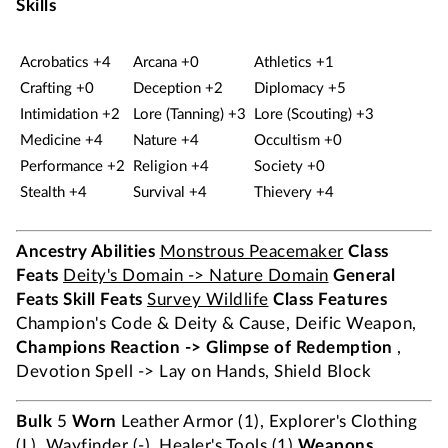
Skills
Acrobatics +4
Arcana +0
Athletics +1
Crafting +0
Deception +2
Diplomacy +5
Intimidation +2
Lore (Tanning) +3
Lore (Scouting) +3
Medicine +4
Nature +4
Occultism +0
Performance +2
Religion +4
Society +0
Stealth +4
Survival +4
Thievery +4
Ancestry Abilities
Monstrous Peacemaker
Class
Feats
Deity's Domain -> Nature Domain
General
Feats
Skill Feats
Survey Wildlife
Class Features
Champion's Code & Deity & Cause, Deific Weapon,
Champions Reaction -> Glimpse of Redemption
,
Devotion Spell -> Lay on Hands, Shield Block
Bulk
5
Worn
Leather Armor (1), Explorer's Clothing
(L), Wayfinder (-), Healer's Tools (1)
Weapons