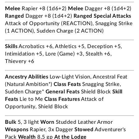
Melee
Rapier +8 (1d6+2)
Melee
Dagger +8 (1d4+2)
Ranged
Dagger +8 (1d4+2)
Ranged
Special Attacks
Attack of Opportunity (REACTION), Snagging Strike
(1 ACTION), Sudden Charge (2 ACTION)
Skills
Acrobatics +6, Athletics +5, Deception +5,
Intimidation +5, Lore (Game) +3, Stealth +6,
Thievery +6
Ancestry Abilities
Low-Light Vision, Ancestral Feat
(Natural Ambition*)
Class Feats
Snagging Strike,
Sudden Charge*
General Feats
Shield Block
Skill
Feats
Lie to Me
Class Features
Attack of
Opportunity, Shield Block
Bulk
5, 3 light
Worn
Studded Leather Armor
Weapons
Rapier, 3x Dagger
Stowed
Adventurer's
Pack
Wealth
8,5 gp
At the Lodge