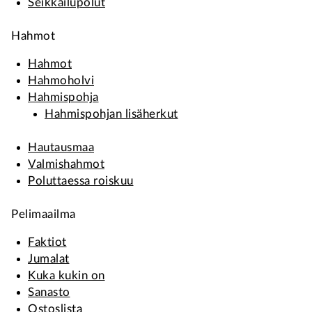
Seikkailupolut
Hahmot
Hahmot
Hahmoholvi
Hahmispohja
Hahmispohjan lisäherkut
Hautausmaa
Valmishahmot
Poluttaessa roiskuu
Pelimaailma
Faktiot
Jumalat
Kuka kukin on
Sanasto
Ostoslista