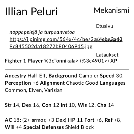
Illian Peluri
Mekanismi
Etusivu
noppapelejä ja turpaanvetoa
https://i.pinimg.com/564x/4c/be/2a/4cbe2ad3
Hakemisto
9c845502da18272b804069d5.jpg
Lataukset
Fighter 1
Player
%3cTonnikala> (%3c4901>)
XP
Ancestry
Half-Elf,
Background
Gambler
Speed
30,
Perception
+6
Alignment
Chaotic Good
Languages
Common, Elven, Varisian
Str
14,
Dex
16,
Con
12
Int
10,
Wis
12,
Cha
14
AC
18; (2+ armor, +3 Dex)
HP
11
Fort
+6,
Ref
+8,
Will
+4
Special Defenses
Shield Block